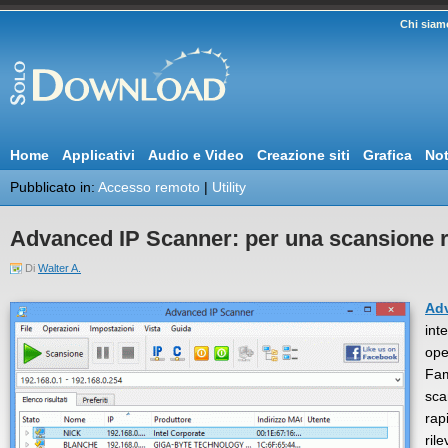
Chi siam
Home
Applicativi
Audio e Video
Creazione siti
Grafica
Not
Pubblicato in:
Accesso remoto
|
Utility
Advanced IP Scanner: per una scansione r
Di
Walter A.
Ad
int
ope
Fam
sca
rapi
rile