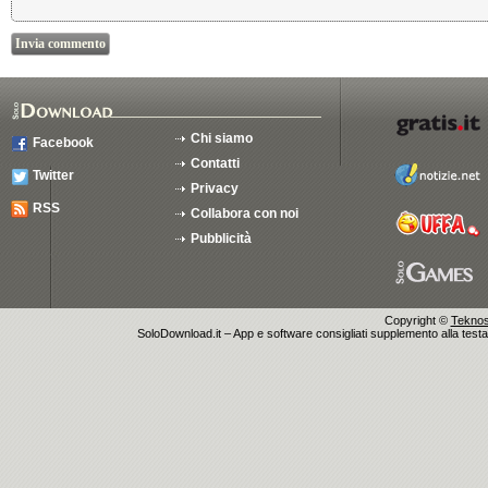
Chi siamo
Facebook
Contatti
Twitter
Privacy
RSS
Collabora con noi
Pubblicità
Copyright ©
Teknosu
SoloDownload.it – App e software consigliati supplemento alla testata