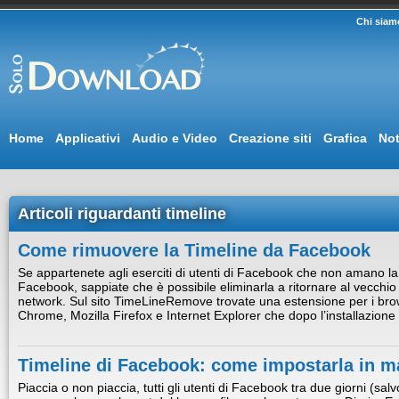
Chi siam
Home
Applicativi
Audio e Video
Creazione siti
Grafica
Not
Articoli riguardanti timeline
Come rimuovere la Timeline da Facebook
Se appartenete agli eserciti di utenti di Facebook che non amano la 
Facebook, sappiate che è possibile eliminarla a ritornare al vecchio l
network. Sul sito TimeLineRemove trovate una estensione per i brow
Chrome, Mozilla Firefox e Internet Explorer che dopo l’installazione
Timeline di Facebook: come impostarla in m
Piaccia o non piaccia, tutti gli utenti di Facebook tra due giorni (salvo