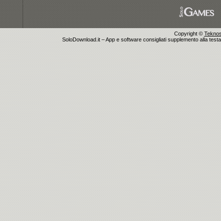
Copyright ©
Teknosu
SoloDownload.it – App e software consigliati supplemento alla testata