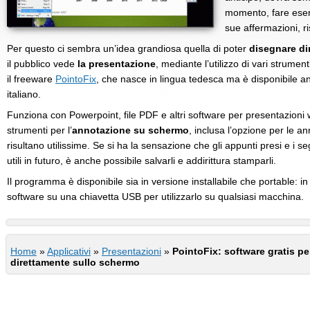
momento, fare esem
sue affermazioni, r
Per questo ci sembra un’idea grandiosa quella di poter
disegnare di
il pubblico vede
la presentazione
, mediante l’utilizzo di vari strument
il freeware
PointoFix
, che nasce in lingua tedesca ma è disponibile an
italiano.
Funziona con Powerpoint, file PDF e altri software per presentazion
strumenti per l’
annotazione su schermo
, inclusa l’opzione per le a
risultano utilissime. Se si ha la sensazione che gli appunti presi e i se
utili in futuro, è anche possibile salvarli e addirittura stamparli.
Il programma è disponibile sia in versione installabile che portable: in a
software su una chiavetta USB per utilizzarlo su qualsiasi macchina.
Home
»
Applicativi
»
Presentazioni
»
PointoFix: software gratis pe
direttamente sullo schermo