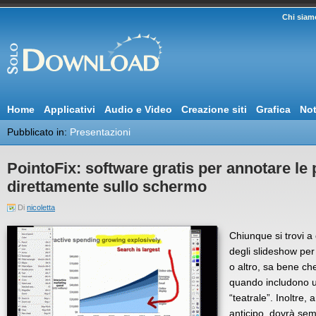
Chi siam
Home
Applicativi
Audio e Video
Creazione siti
Grafica
Not
Pubblicato in:
Presentazioni
PointoFix: software gratis per annotare le
direttamente sullo schermo
Di
nicoletta
Chiunque si trovi a
degli slideshow per
o altro, sa bene che
quando includono 
“teatrale”. Inoltre,
anticipo, dovrà se