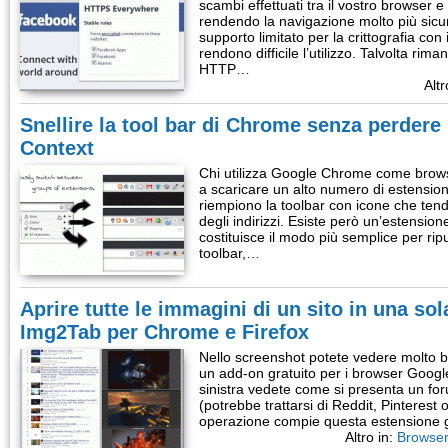
scambi effettuati tra il vostro browser e 
rendendo la navigazione molto più sicura.
supporto limitato per la crittografia co
rendono difficile l’utilizzo. Talvolta ri
HTTP…
Altr
Snellire la tool bar di Chrome senza perdere 
Context
Chi utilizza Google Chrome come brow
a scaricare un alto numero di estensioni,
riempiono la toolbar con icone che ten
degli indirizzi. Esiste però un’estensio
costituisce il modo più semplice per rip
toolbar,…
Aprire tutte le immagini di un sito in una so
Img2Tab per Chrome e Firefox
Nello screenshot potete vedere molto 
un add-on gratuito per i browser Googl
sinistra vedete come si presenta un for
(potrebbe trattarsi di Reddit, Pinterest 
operazione compie questa estensione gr
Altro in:
Browser