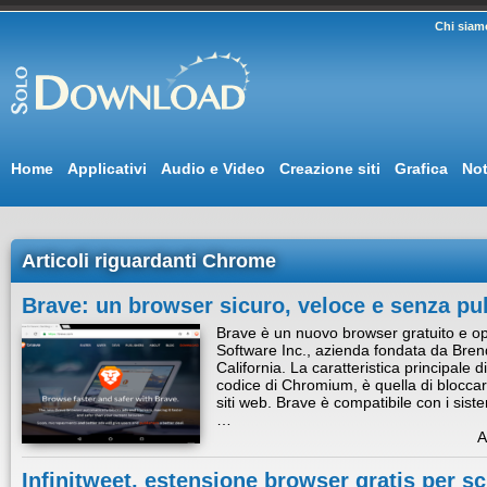
Chi siam
Home
Applicativi
Audio e Video
Creazione siti
Grafica
Not
Articoli riguardanti Chrome
Brave: un browser sicuro, veloce e senza pub
Brave è un nuovo browser gratuito e o
Software Inc., azienda fondata da Bren
California. La caratteristica principale 
codice di Chromium, è quella di bloccar
siti web. Brave è compatibile con i sis
…
A
Infinitweet, estensione browser gratis per s