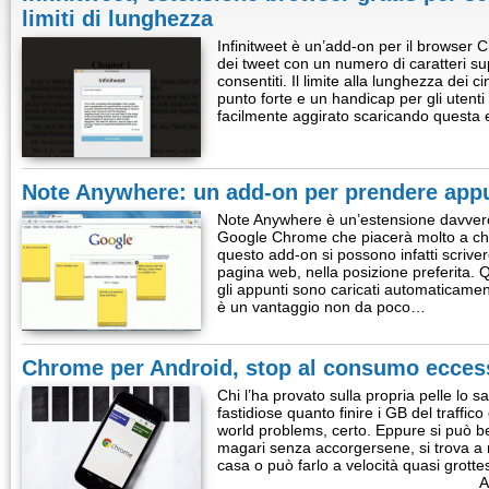
limiti di lunghezza
Infinitweet è un’add-on per il browser 
dei tweet con un numero di caratteri su
consentiti. Il limite alla lunghezza dei c
punto forte e un handicap per gli utenti
facilmente aggirato scaricando questa 
Note Anywhere: un add-on per prendere appu
Note Anywhere è un’estensione davvero 
Google Chrome che piacerà molto a chi
questo add-on si possono infatti scrive
pagina web, nella posizione preferita. 
gli appunti sono caricati automaticame
è un vantaggio non da poco…
Chrome per Android, stop al consumo eccessi
Chi l’ha provato sulla propria pelle lo 
fastidiose quanto finire i GB del traffico
world problems, certo. Eppure si può ben
magari senza accorgersene, si trova a n
casa o può farlo a velocità quasi grot
A