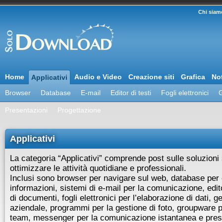
Chi siam
Home
Audio e Video
Creazione siti
Grafica
Not
Applicativi
Browser
Database
E-mail
Editor di testi
Fogli elettronici
G
Presentazioni
Progettazione
Applicativi
La categoria “Applicativi” comprende post sulle soluzioni 
ottimizzare le attività quotidiane e professionali.
Inclusi sono browser per navigare sul web, database per 
informazioni, sistemi di e-mail per la comunicazione, edit
di documenti, fogli elettronici per l’elaborazione di dati, g
aziendale, programmi per la gestione di foto, groupware p
team, messenger per la comunicazione istantanea e prese