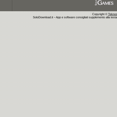
Copyright ©
Teknosu
SoloDownload.it – App e software consigliati supplemento alla testata