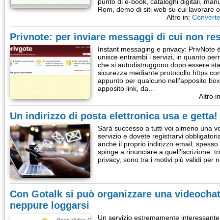
punto di e-book, cataloghi digitali, man
Rom, demo di siti web su cui lavorare o
Altro in:
Converte
Privnote: per inviare messaggi di cui non res
Instant messaging e privacy: PrivNote 
unisce entrambi i servizi, in quanto per
che si autodistruggono dopo essere stati l
sicurezza mediante protocollo https cons
appunto per qualcuno nell’apposito box.
apposito link, da…
Altro i
Un indirizzo di posta elettronica usa e getta!
Sarà successo a tutti voi almeno una v
servizio e dovete registrarvi obbligatoria
anche il proprio indirizzo email; spesso 
spinge a rinunciare a quell’iscrizione: tr
privacy, sono tra i motivi più validi per
Con Gotalk si può organizzare una videocha
neppure loggarsi
Un servizio estremamente interessante