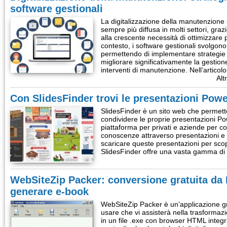
software gestionali
La digitalizzazione della manutenzione
sempre più diffusa in molti settori, gra
alla crescente necessità di ottimizzare 
contesto, i software gestionali svolgon
permettendo di implementare strategie 
migliorare significativamente la gestion
interventi di manutenzione. Nell’artico
Alt
Con SlidesFinder trovi le presentazioni Powe
SlidesFinder è un sito web che permette 
condividere le proprie presentazioni P
piattaforma per privati e aziende per co
conoscenze attraverso presentazioni e pe
scaricare queste presentazioni per scopi
SlidesFinder offre una vasta gamma d
WebSiteZip Packer: conversione gratuita da
generare e-book
WebSiteZip Packer è un’applicazione gr
usare che vi assisterà nella trasforma
in un file .exe con browser HTML integr