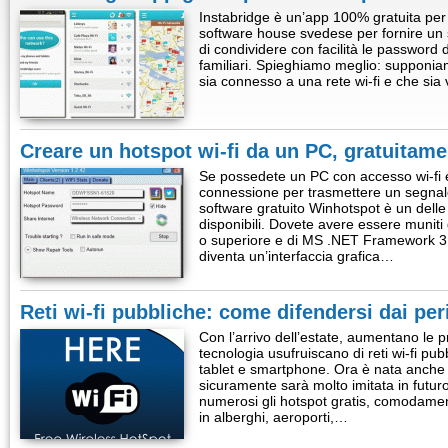
Instabridge è un’app 100% gratuita pe
software house svedese per fornire un 
di condividere con facilità le password de
familiari. Spieghiamo meglio: supponia
sia connesso a una rete wi-fi e che sia
Creare un hotspot wi-fi da un PC, gratuitam
Se possedete un PC con accesso wi-fi e 
connessione per trasmettere un segnale wi
software gratuito Winhotspot è un delle 
disponibili. Dovete avere essere munit
o superiore e di MS .NET Framework 3
diventa un’interfaccia grafica…
Reti wi-fi pubbliche: come difendersi dai per
Con l’arrivo dell’estate, aumentano le pro
tecnologia usufruiscano di reti wi-fi pu
tablet e smartphone. Ora è nata anche
sicuramente sarà molto imitata in futur
numerosi gli hotspot gratis, comodamen
in alberghi, aeroporti,…