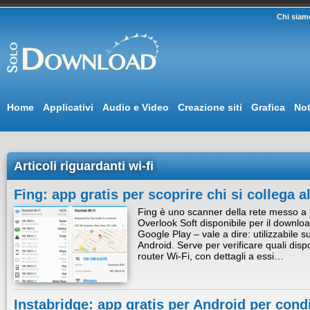
Chi siam
Home
Applicativi
Audio e Video
Creazione siti
Grafica
Not
Articoli riguardanti wi-fi
Fing: app gratis per scoprire chi si collega a
Fing è uno scanner della rete messo a 
Overlook Soft disponibile per il downloa
Google Play – vale a dire: utilizzabile 
Android. Serve per verificare quali disp
router Wi-Fi, con dettagli a essi…
Instabridge: app gratis per Android per condiv