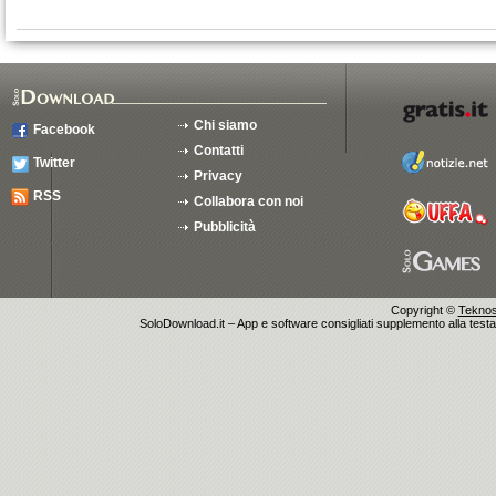
Chi siamo
Facebook
Contatti
Twitter
Privacy
RSS
Collabora con noi
Pubblicità
Copyright ©
Teknosu
SoloDownload.it – App e software consigliati supplemento alla testata