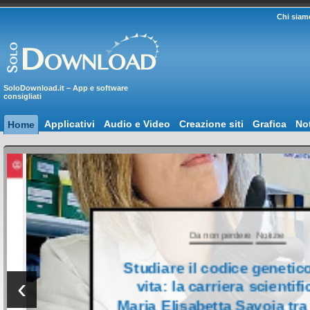
Chi siam
SoloDownload.it – App e software
consigliati
Applicativi
Audio e Video
Creazione siti
Grafica
Not
Home
Da non perdere
Notizie
Studiare il codice genetico d
‹
vita: la carriera scientifica 
Maria Elisabetta Savoia tra Ita