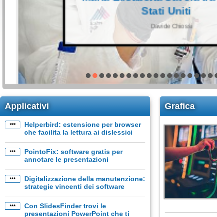
Stati Uniti
Davide Chiossi
Applicativi
Grafica
Helperbird: estensione per browser
***
che facilita la lettura ai dislessici
con il font OpenDyslexic
PointoFix: software gratis per
***
annotare le presentazioni
direttamente sullo schermo
Digitalizzazione della manutenzione:
***
strategie vincenti dei software
gestionali
Con SlidesFinder trovi le
***
presentazioni PowerPoint che ti