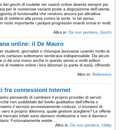
o dei giochi di roulette nei casinò online diventa sempre più
 sia per le numerose varianti poste a disposizione dell’utente,
ggiunta di funzionalità che rendono ancora più attrattiva
tà di mettersi alla prova contro la sorte. In tal senso,
 ruolo importante i jackpot progressivi inseriti ormai in molti
Altro in:
Da non perdere
,
Giochi
liana online: il De Mauro
er studenti, giornalisti o chiunque lavorasse usando molto le
ario cartaceo sottomano sembrava indispensabile. Da alcuni
te ci dà una mano anche in questo senso e molti editori
 di mettere online i loro dizionari (o parte di essi), offrendo
Altro in:
Reference
ti fra connessioni Internet
amo pensando di cambiare il proprio provider di servizi
rché non soddisfatti del livello qualitativo dell’offerta o
eniamo il servizio eccessivamente costoso, ci troviamo di
n vero e proprio dilemma: quale gestore scegliere? Le offerte
ul mercato infatti sono davvero moltissime e non è davvero
entarsi. Fortunatamente esiste…
Altro in:
Da non perdere
,
Utility