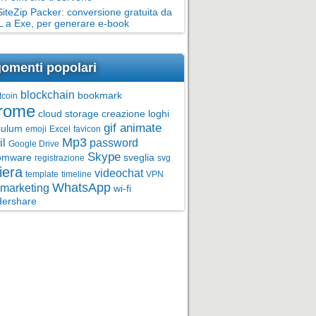
teZip Packer: conversione gratuita da
 a Exe, per generare e-book
omenti popolari
blockchain
bookmark
tcoin
rome
cloud storage
creazione loghi
gif animate
culum
emoji
Excel
favicon
Mp3
l
password
Google Drive
Skype
omware
sveglia
registrazione
svg
iera
videochat
template
timeline
VPN
WhatsApp
marketing
wi-fi
ershare