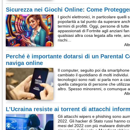
Sicurezza nei Giochi Online: Come Protegger
I giochi elettronici, in particolare quel
popolarità a tal punto da superare anch
termini di profitti. Oggi, persone di tutt
appassionati di Fortnite agli anziani f
qualsiasi altra cosa legata alla rete, a
rischi…
Alt
Perché è importante dotarsi di un Parental C
naviga online
Il computer, seguito poi da smartphone e
cambiato il quotidiano di molti individui.
tecnologici sono nati: si parla non a caso
quella categoria di persone che utilizz
altro. Spesso minorenni, o comunque a
Alt
L’Ucraina resiste ai torrent di attacchi inform
Gli attacchi wipers e phishing sono au
2022. Gli hacker di Stato russi hanno co
mesi del 2022 con più malware distruttiv