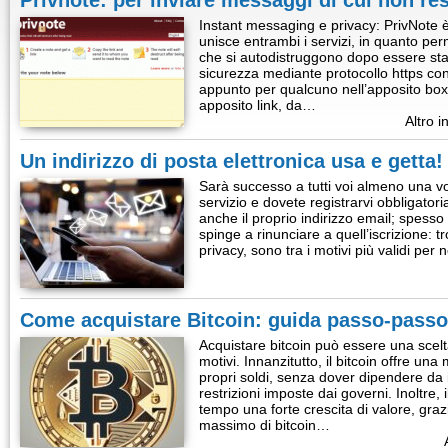
Privnote: per inviare messaggi di cui non res
Instant messaging e privacy: PrivNote 
unisce entrambi i servizi, in quanto per
che si autodistruggono dopo essere stati l
sicurezza mediante protocollo https cons
appunto per qualcuno nell’apposito box.
apposito link, da…
Altro i
Un indirizzo di posta elettronica usa e getta!
Sarà successo a tutti voi almeno una v
servizio e dovete registrarvi obbligatoria
anche il proprio indirizzo email; spesso 
spinge a rinunciare a quell’iscrizione: tr
privacy, sono tra i motivi più validi per
Come acquistare Bitcoin: guida passo-passo 
Acquistare bitcoin può essere una scelt
motivi. Innanzitutto, il bitcoin offre una
propri soldi, senza dover dipendere da i
restrizioni imposte dai governi. Inoltre, 
tempo una forte crescita di valore, graz
massimo di bitcoin…