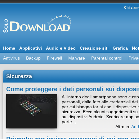
Chi siam
Home
Applicativi
Audio e Video
Creazione siti
Grafica
Not
Antivirus
Backup
Firewall
Malware
Parental control
Priva
Sicurezza
Come proteggere i dati personali sui disposi
All’interno degli smartphone sono custod
personali, dalle foto alle credenziali dei 
per cui bisogna far sì che il dispositivo 
sicurezza. Ecco alcuni suggerimenti su 
sui dispositivi Android. Scaricare app 
parte…
Altro in:
And