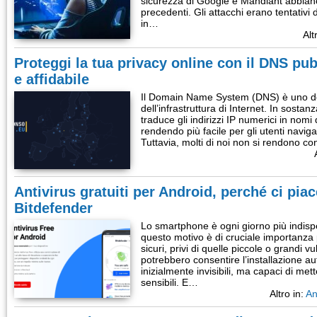
sicurezza di Google e Mandiant abbiano 
precedenti. Gli attacchi erano tentativi 
in…
Alt
Proteggi la tua privacy online con il DNS pu
e affidabile
Il Domain Name System (DNS) è uno dei
dell’infrastruttura di Internet. In sostan
traduce gli indirizzi IP numerici in nomi 
rendendo più facile per gli utenti navig
Tuttavia, molti di noi non si rendono c
Antivirus gratuiti per Android, perché ci piac
Bitdefender
Lo smartphone è ogni giorno più indispe
questo motivo è di cruciale importanza p
sicuri, privi di quelle piccole o grandi v
potrebbero consentire l’installazione au
inizialmente invisibili, ma capaci di mette
sensibili. E…
Altro in:
An