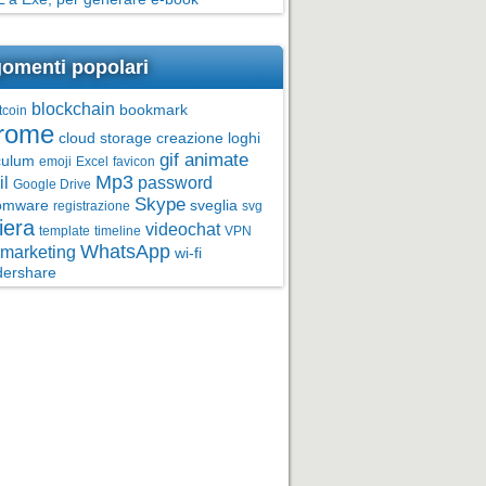
omenti popolari
blockchain
bookmark
tcoin
rome
cloud storage
creazione loghi
gif animate
culum
emoji
Excel
favicon
Mp3
l
password
Google Drive
Skype
omware
sveglia
registrazione
svg
iera
videochat
template
timeline
VPN
WhatsApp
marketing
wi-fi
ershare