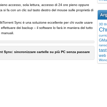
: pieno accesso, sola lettura, accesso di 24 ore pieno oppure
ta si fa con un clic sul tasto destro del mouse sulle proprietà di
Arg
, BitTorrent Sync è una soluzione eccellente per chi vuole usare
3D
Bi
effettuare dei backup – il software lo farà in maniera del tutto
Ch
i manuali.
curri
GMai
rans
tast
nt Sync: sincronizzare cartelle su più PC senza passare
web 
Wond