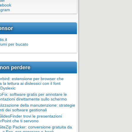
ter
ebook
egram
onsor
is.it
fumi per bucato
non perdere
rbird: estensione per browser che
ta la lettura ai dislessici con il font
Dyslexic
oFix: software gratis per annotare le
ntazioni direttamente sullo schermo
alizzazione della manutenzione: strategie
nti dei software gestionali
lidesFinder trovi le presentazioni
Point che ti servono
teZip Packer: conversione gratuita da
 a Exe, per generare e-book