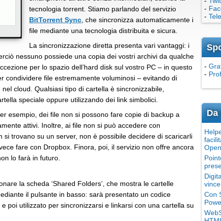
-
Twit
-
Fac
tecnologia torrent. Stiamo parlando del servizio
-
Tel
BitTorrent Sync
, che sincronizza automaticamente i
file mediante una tecnologia distribuita e sicura.
La sincronizzazione diretta presenta vari vantaggi: i
Sp
 perciò nessuno possiede una copia dei vostri archivi da qualche
-
Grat
 eccezione per lo spazio dell’hard disk sul vostro PC – in questo
-
Pro
per condividere file estremamente voluminosi – evitando di
el cloud. Qualsiasi tipo di cartella è sincronizzabile,
tella speciale oppure utilizzando dei link simbolici.
Da 
per esempio, dei file non si possono fare copie di backup a
ente attivi. Inoltre, ai file non si può accedere con
Helpe
n si trovano su un server, non è possibile decidere di scaricarli
facili
ece fare con Dropbox. Finora, poi, il servizio non offre ancora
Open
on lo farà in futuro.
Point
prese
Digit
onare la scheda ‘Shared Folders’, che mostra le cartelle
vince
ediante il pulsante in basso: sarà presentato un codice
Con S
Power
 poi utilizzato per sincronizzarsi e linkarsi con una cartella su
WebSi
HTML