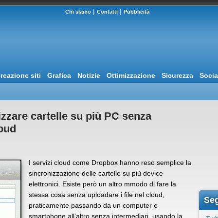
|
|
Chi siamo
Contatti
Pubblicità
reazione siti
Grafica
Notizie
Ottimizzazione
Sicurezza
Socia
izzare cartelle su più PC senza
loud
I servizi cloud come Dropbox hanno reso semplice la
sincronizzazione delle cartelle su più device
elettronici. Esiste però un altro mmodo di fare la
stessa cosa senza uploadare i file nel cloud,
Seg
praticamente passando da un computer o
smartphone all’altro senza intermediari, usando la