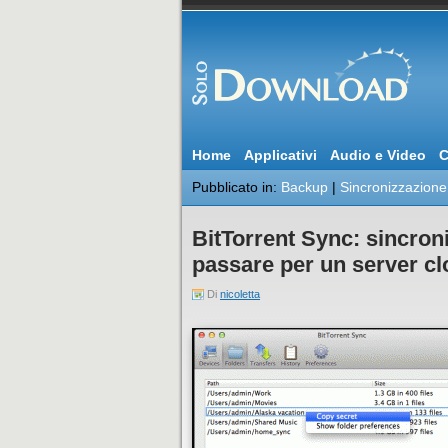
Home
Applicativi
Audio e Video
C
Pubblicato in:
Backup
|
Sincronizzazione
BitTorrent Sync: sincron
passare per un server c
Di
nicoletta