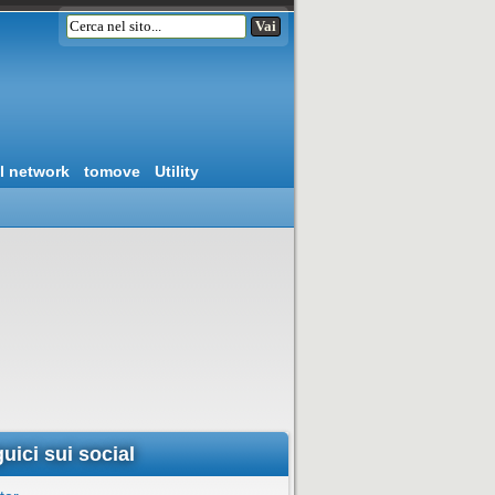
l network
tomove
Utility
uici sui social