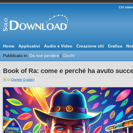
Chi siam
Home
Applicativi
Audio e Video
Creazione siti
Grafica
Not
Pubblicato in:
Da non perdere
|
Giochi
Book of Ra: come e perché ha avuto succ
Di
Daniele Grattieri