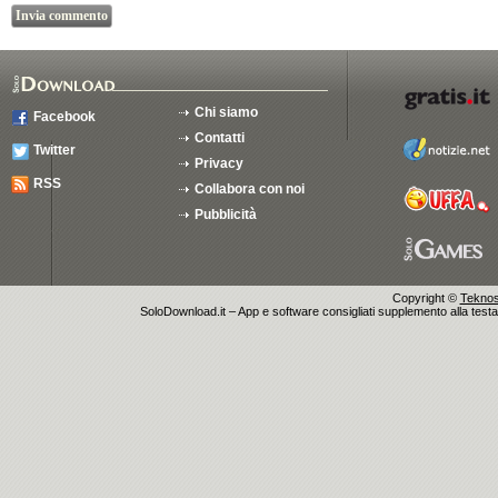
Chi siamo
Facebook
Contatti
Twitter
Privacy
RSS
Collabora con noi
Pubblicità
Copyright ©
Teknosu
SoloDownload.it – App e software consigliati supplemento alla testata