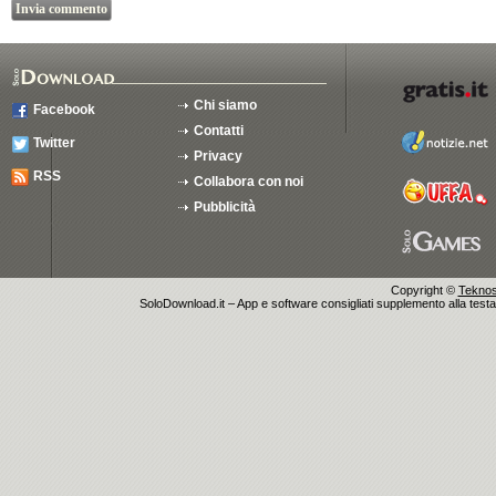
Chi siamo
Facebook
Contatti
Twitter
Privacy
RSS
Collabora con noi
Pubblicità
Copyright ©
Teknosu
SoloDownload.it – App e software consigliati supplemento alla testata