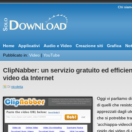
Chi siam
Home
Applicativi
Audio e Video
Creazione siti
Grafica
Not
Pubblicato in:
Video
|
YouTube
ClipNabber: un servizio gratuito ed efficie
video da Internet
Di
nicoletta
Oggi vi parliamo d
di quelli che resi
apprezzati dagli u
che si potrebbe t
‘acchiappa-videocli
rigido dei video di 