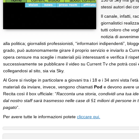
130 di Sky ma gli s
stessi autori dei co
Il canale, infatti, ra
giornalistici realizz
tutti coloro che vog
notizia di avvenime
alla politica; giornalisti professionisti, “informatori indipendenti”, blo
grado, può autonomamente girare il proprio servizio e inviarlo a Cur
opera censure ma sceglie i materiali più interessanti e verifica il rispe
successivamente se pubblicare il video su Current Tv che potrà così 
collegandosi al sito, sia via Sky.
Al Gore si rivolge in particolare a giovani tra i 18 e i 34 anni vista l’e
materiali da inviare, invece, vengono chiamati
Pod
e devono avere un
Recita così il box ufficiale: “
Racconta una storia, condividi una tua ide
dal nostro staff sarà trasmesso nelle case di 51 milioni di persone in 
pagato
“.
Per avere tutte le informazioni potete
cliccare qui.