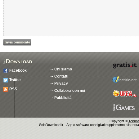
Chi siamo
Facebook
Contatti
Twitter
Privacy
RSS
Collabora con noi
Pubblicità
Copyright ©
Teknosu
SoloDownload.it – App e software consigliati supplemento alla testata