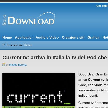
Chi siam
Home
Applicativi
Audio e Video
Creazione siti
Grafica
Not
Pubblicato in:
Video
Current tv: arriva in Italia la tv dei Pod che
Di
Matilde Beretta
Dopo Usa, Gran Bret
arriva
Current tv
, 
Gore, che vuole ren
avvalendosi di blog
indipendenti.
Current tv è trasme