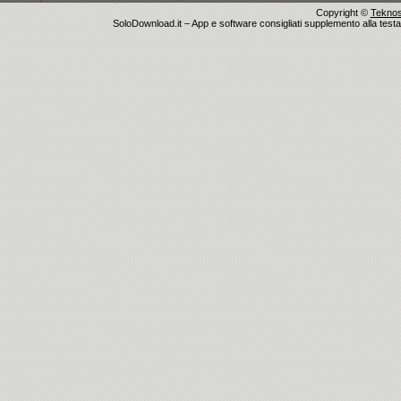
Copyright ©
Teknosu
SoloDownload.it – App e software consigliati supplemento alla testata