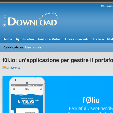
Chi siam
Home
Applicativi
Audio e Video
Creazione siti
Grafica
Not
Pubblicato in:
Gestionali
f0l.io: un’applicazione per gestire il portaf
Di
nicoletta