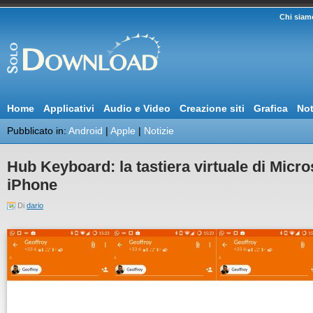
Chi siam
Home
Applicativi
Audio e Video
Creazione siti
Grafica
Not
Pubblicato in:
Android
|
Apple
|
Notizie
Hub Keyboard: la tastiera virtuale di Micro
iPhone
Di
dario