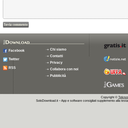
Chi siamo
Facebook
Contatti
Twitter
Privacy
RSS
Collabora con noi
Pubblicità
Copyright ©
Teknosu
SoloDownload.it – App e software consigliati supplemento alla testata