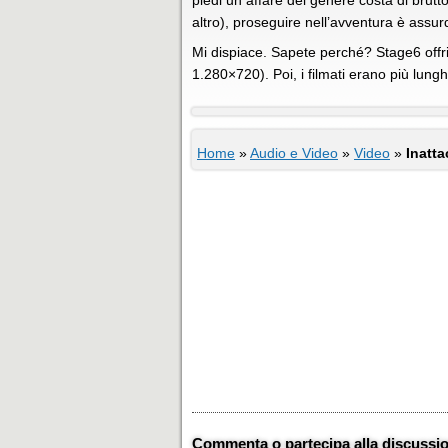
piedi un affare del genere costa di brutt
altro), proseguire nell’avventura è assur
Mi dispiace. Sapete perché? Stage6 offri
1.280×720). Poi, i filmati erano più lun
Home
»
Audio e Video
»
Video
»
Inatt
Commenta o partecipa alla discussi