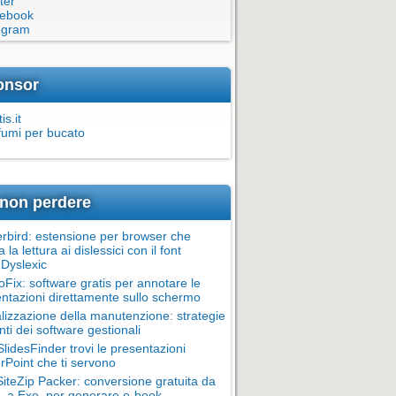
ter
ebook
egram
onsor
is.it
fumi per bucato
non perdere
rbird: estensione per browser che
ta la lettura ai dislessici con il font
Dyslexic
oFix: software gratis per annotare le
ntazioni direttamente sullo schermo
alizzazione della manutenzione: strategie
nti dei software gestionali
lidesFinder trovi le presentazioni
Point che ti servono
teZip Packer: conversione gratuita da
 a Exe, per generare e-book