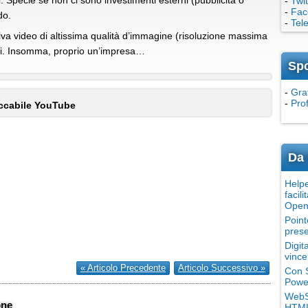
o. Specie se non ci sono investimenti esterni (pubblicità o
-
Twit
-
Fac
do.
-
Tel
va video di altissima qualità d’immagine (risoluzione massima
ghi. Insomma, proprio un’impresa…
Sp
-
Grat
-
Pro
accabile YouTube
Da 
Helpe
facili
Open
Point
prese
Digit
vince
« Articolo Precedente
Articolo Successivo »
Con S
Power
WebSi
one
HTML