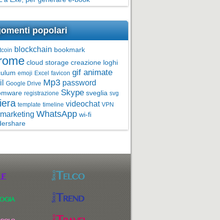
omenti popolari
blockchain
bookmark
tcoin
rome
cloud storage
creazione loghi
gif animate
culum
emoji
Excel
favicon
Mp3
l
password
Google Drive
Skype
omware
sveglia
registrazione
svg
iera
videochat
template
timeline
VPN
WhatsApp
marketing
wi-fi
ershare