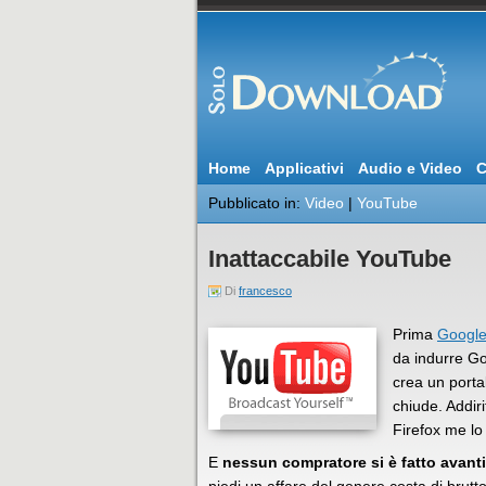
Home
Applicativi
Audio e Video
C
Pubblicato in:
Video
|
YouTube
Inattaccabile YouTube
Di
francesco
Prima
Google
da indurre G
crea un porta
chiude. Addiri
Firefox me lo
E
nessun compratore si è fatto avanti