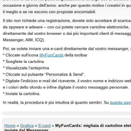
occasione e giorno dell’anno: anche per questo motivo i creativi in qu
il meglio e se ne escono con proposte encomiabili.
Il sito non richiede una registrazione, dovete solo accettare di scaric
da spyware e adware – con cui potete cercare cartoline elettroniche,
direttamente dal vostro browser o dai più importanti client di messa
Messenger, AIM, ICQ).
Poi, se volete inviare una e-card direttamente dal vostro messanger, s
* Cliccate sull’icona
MyFunCards
della toolbar
* Scegliete la cartolina
* Visualizzate l’anteprima
* Cliccate sul pulsante “Personalize & Send”.
* Digitate l’indirizzo e-mail del ricevente, il vostro nome e indirizzo web
e i colori dello sfondo e infine digitate il vostro messaggio personale.
* Inviate la cartolina.
In realtà, la procedura è più intuitiva di quanto sembri. Su
questa pag
Home
»
Grafica
»
E-card
»
MyFunCards: migliaia di cartoline ele
inviate dal Messenger