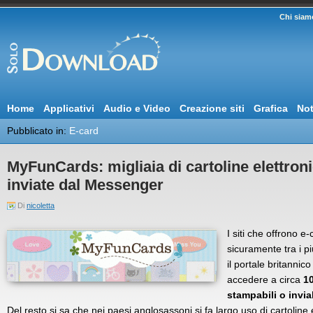
Chi siam
Home
Applicativi
Audio e Video
Creazione siti
Grafica
Not
Pubblicato in:
E-card
MyFunCards: migliaia di cartoline elettron
inviate dal Messenger
Di
nicoletta
I siti che offrono 
sicuramente tra i più
il portale britannic
accedere a circa
10
stampabili o invia
Del resto si sa che nei paesi anglosassoni si fa largo uso di cartoline e