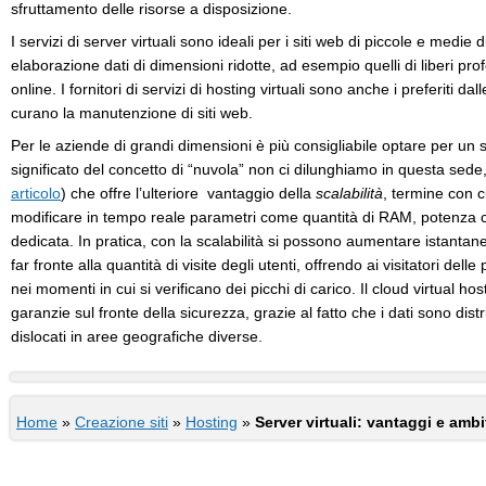
sfruttamento delle risorse a disposizione.
I servizi di server virtuali sono ideali per i siti web di piccole e medi
elaborazione dati di dimensioni ridotte, ad esempio quelli di liberi prof
online. I fornitori di servizi di hosting virtuali sono anche i preferiti 
curano la manutenzione di siti web.
Per le aziende di grandi dimensioni è più consigliabile optare per un s
significato del concetto di “nuvola” non ci dilunghiamo in questa se
articolo
) che offre l’ulteriore vantaggio della
scalabilità
, termine con cu
modificare in tempo reale parametri come quantità di RAM, potenza
dedicata. In pratica, con la scalabilità si possono aumentare istanta
far fronte alla quantità di visite degli utenti, offrendo ai visitatori del
nei momenti in cui si verificano dei picchi di carico. Il cloud virtual h
garanzie sul fronte della sicurezza, grazie al fatto che i dati sono distri
dislocati in aree geografiche diverse.
Home
»
Creazione siti
»
Hosting
»
Server virtuali: vantaggi e ambit