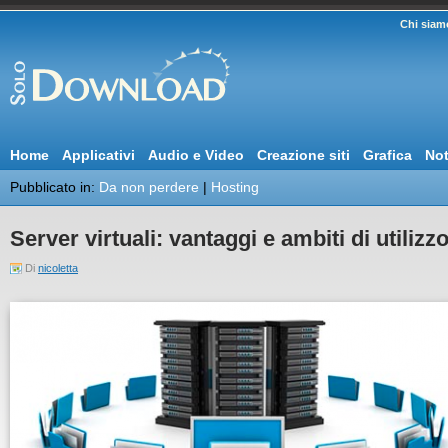
Chi siam
Home
Applicativi
Audio e Video
Creazione siti
Grafica
Not
Pubblicato in:
Da non perdere
|
Hosting
Server virtuali: vantaggi e ambiti di utilizz
Di
nicoletta