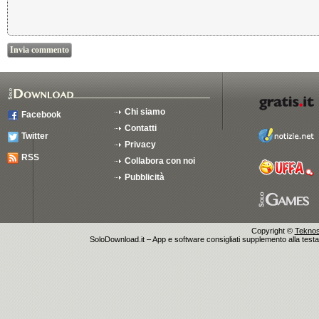
Chi siamo
Facebook
Contatti
Twitter
Privacy
RSS
Collabora con noi
Pubblicità
Copyright ©
Teknosu
SoloDownload.it – App e software consigliati supplemento alla testata