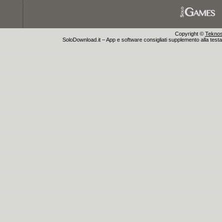
Copyright ©
Teknosu
SoloDownload.it – App e software consigliati supplemento alla testata