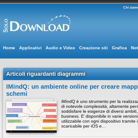
Chi siam
Home
Applicativi
Audio e Video
Creazione siti
Grafica
Not
Articoli riguardanti diagrammi
IMindQ: un ambiente online per creare mapp
schemi
iMindQ è uno strumento per la realizz
di notevole complessità, altamente perso
soddisfare le esigenze di diversi ambiti
business. E’ disponibile in varie versio
utilizzabile con ogni dispositivo tramit
scaricabile per iOS e…