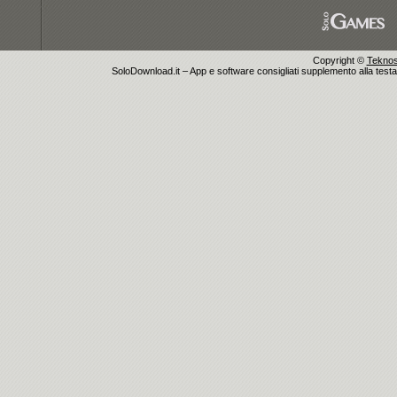
Copyright ©
Teknosu
SoloDownload.it – App e software consigliati supplemento alla testata