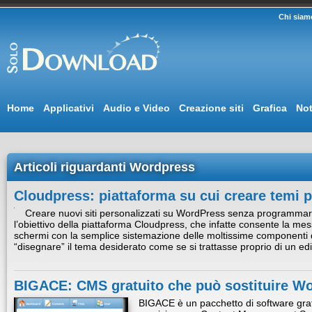
Chi siam
Home
Applicativi
Audio e Video
Creazione siti
Grafica
Not
Articoli riguardanti Wordpress
Cloudpress: piattaforma su cui creare temi
Creare nuovi siti personalizzati su WordPress senza programma
l’obiettivo della piattaforma Cloudpress, che infatte consente la mes
schermi con la semplice sistemazione delle moltissime componenti d
“disegnare” il tema desiderato come se si trattasse proprio di un ed
BIGACE: CMS gratuito che può sostituire W
BIGACE è un pacchetto di software gratu