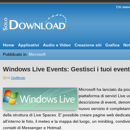
Chi siam
Home
Applicativi
Audio e Video
Creazione siti
Grafica
Not
Pubblicato in:
Microsoft
Windows Live Events: Gestisci i tuoi event
Di
ZioAlfredo
Microsoft ha lanciato da poch
piattaforma di servizi Live u
descrizione di eventi, deno
nuovo servizio è completame
della struttura di Live Spaces. E’ possibile creare pagine web dedicat
all’interno le foto, il meteo e la mappa del luogo, un miniblog, condivid
contatti di Messenger e Hotmail.