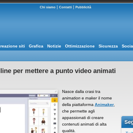
|
|
Chi siamo
Contatti
Pubblicità
reazione siti
Grafica
Notizie
Ottimizzazione
Sicurezza
Socia
line per mettere a punto video animati
Nasce dalla crasi tra
animation
e
maker
il nome
della piattaforma
Animaker
,
che permette agli
appassionati di creare
Seg
contenuti animati di alta
qualità.