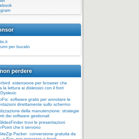
ter
ebook
egram
onsor
is.it
fumi per bucato
non perdere
rbird: estensione per browser che
ta la lettura ai dislessici con il font
Dyslexic
oFix: software gratis per annotare le
ntazioni direttamente sullo schermo
alizzazione della manutenzione: strategie
nti dei software gestionali
lidesFinder trovi le presentazioni
Point che ti servono
teZip Packer: conversione gratuita da
 a Exe, per generare e-book