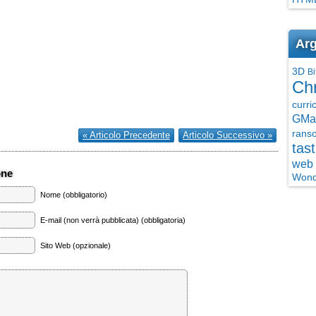
Arg
3D
Bi
Ch
curri
GMai
rans
« Articolo Precedente
Articolo Successivo »
tast
web 
one
Wond
Nome (obbligatorio)
E-mail (non verrà pubblicata) (obbligatoria)
Sito Web (opzionale)