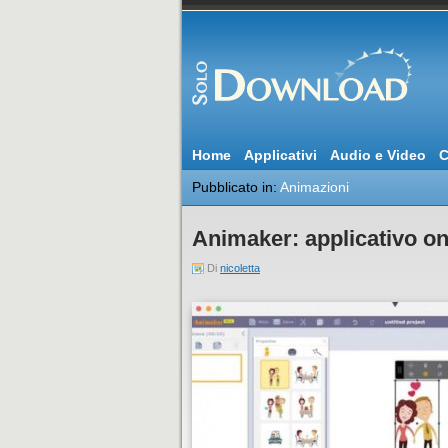
Home
Applicativi
Audio e Video
C
Pubblicato in:
Animazioni
Animaker: applicativo on
Di
nicoletta