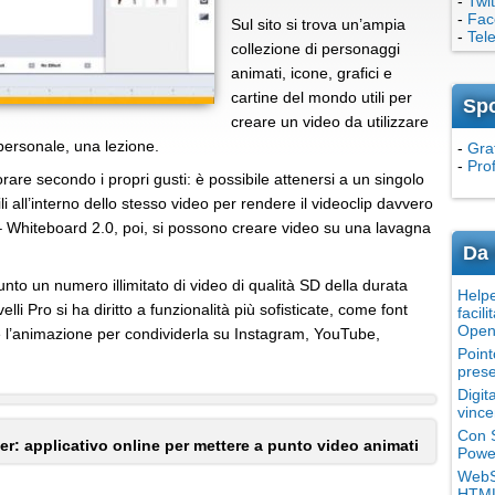
-
Twit
-
Fac
Sul sito si trova un’ampia
-
Tel
collezione di personaggi
animati, icone, grafici e
cartine del mondo utili per
Sp
creare un video da utilizzare
personale, una lezione.
-
Grat
-
Pro
vorare secondo i propri gusti: è possibile attenersi a un singolo
li all’interno dello stesso video per rendere il videoclip davvero
– Whiteboard 2.0, poi, si possono creare video su una lavagna
Da 
to un numero illimitato di video di qualità SD della durata
Helpe
li Pro si ha diritto a funzionalità più sofisticate, come font
facili
Open
are l’animazione per condividerla su Instagram, YouTube,
Point
prese
Digit
vince
Con S
r: applicativo online per mettere a punto video animati
Power
WebSi
HTML