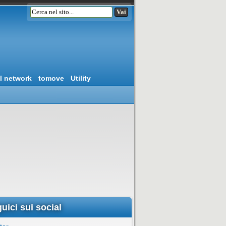
l network
tomove
Utility
uici sui social