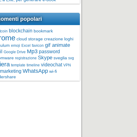
omenti popolari
blockchain
bookmark
tcoin
rome
cloud storage
creazione loghi
gif animate
culum
emoji
Excel
favicon
Mp3
l
password
Google Drive
Skype
omware
sveglia
registrazione
svg
iera
videochat
template
timeline
VPN
WhatsApp
marketing
wi-fi
ershare