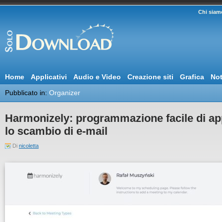
Chi siam
Home
Applicativi
Audio e Video
Creazione siti
Grafica
Not
Pubblicato in:
Organizer
Harmonizely: programmazione facile di ap
lo scambio di e-mail
Di
nicoletta