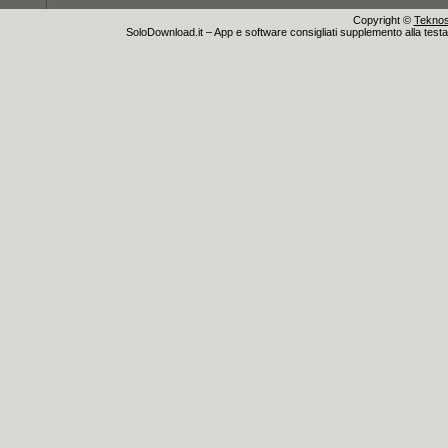
Copyright ©
Teknosu
SoloDownload.it – App e software consigliati supplemento alla testata