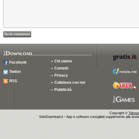
Chi siamo
Facebook
Contatti
Twitter
Privacy
RSS
Collabora con noi
Pubblicità
Copyright ©
Teknosu
SoloDownload.it – App e software consigliati supplemento alla testata