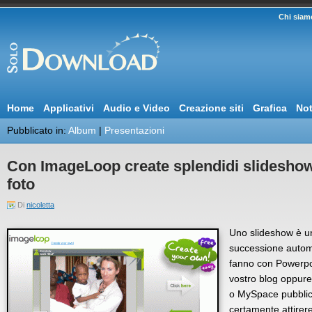
Chi siam
Home
Applicativi
Audio e Video
Creazione siti
Grafica
Not
Pubblicato in:
Album
|
Presentazioni
Con ImageLoop create splendidi slideshow
foto
Di
nicoletta
Uno slideshow è un
successione automat
fanno con Powerpoi
vostro blog oppure
o MySpace pubblicat
certamente attirere