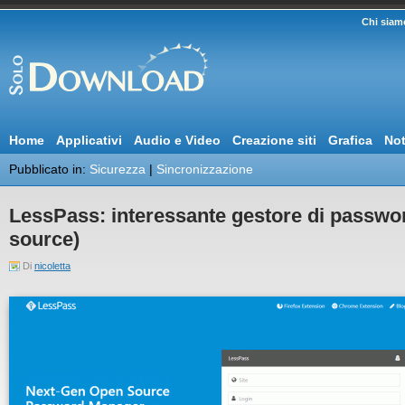
Chi siam
Home
Applicativi
Audio e Video
Creazione siti
Grafica
Not
Pubblicato in:
Sicurezza
|
Sincronizzazione
LessPass: interessante gestore di passwor
source)
Di
nicoletta