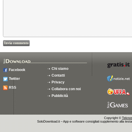
Chi siamo
Facebook
Contatti
Twitter
Privacy
RSS
Collabora con noi
Pubblicità
Copyright ©
Teknosu
SoloDownload.it – App e software consigliati supplemento alla testata