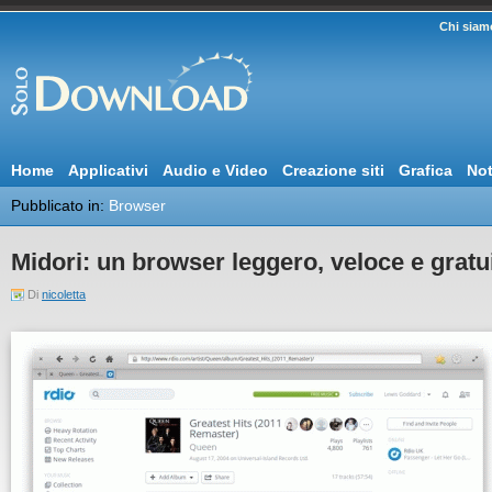
Chi siam
Home
Applicativi
Audio e Video
Creazione siti
Grafica
Not
Pubblicato in:
Browser
Midori: un browser leggero, veloce e gratu
Di
nicoletta