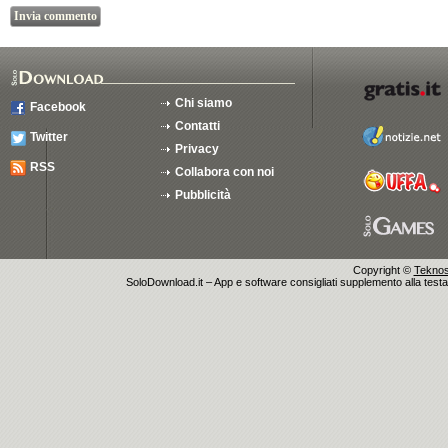
Chi siamo
Facebook
Contatti
Twitter
Privacy
RSS
Collabora con noi
Pubblicità
Copyright ©
Teknosu
SoloDownload.it – App e software consigliati supplemento alla testata