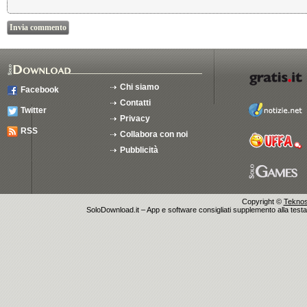
Chi siamo
Facebook
Contatti
Twitter
Privacy
RSS
Collabora con noi
Pubblicità
Copyright ©
Teknosu
SoloDownload.it – App e software consigliati supplemento alla testata