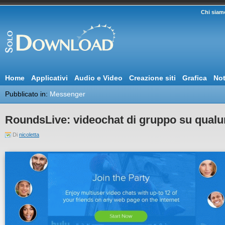
Chi siam
Home
Applicativi
Audio e Video
Creazione siti
Grafica
Not
Pubblicato in:
Messenger
RoundsLive: videochat di gruppo su qualu
Di
nicoletta