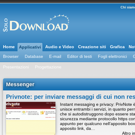
Chi siam
Home
Audio e Video
Creazione siti
Grafica
Not
Applicativi
Browser
Database
E-mail
Editor di testi
Fogli elettronici
G
Presentazioni
Progettazione
Messenger
Privnote: per inviare messaggi di cui non res
Instant messaging e privacy: PrivNote 
unisce entrambi i servizi, in quanto per
che si autodistruggono dopo essere stati l
sicurezza mediante protocollo https cons
appunto per qualcuno nell’apposito box.
apposito link, da…
Altro i