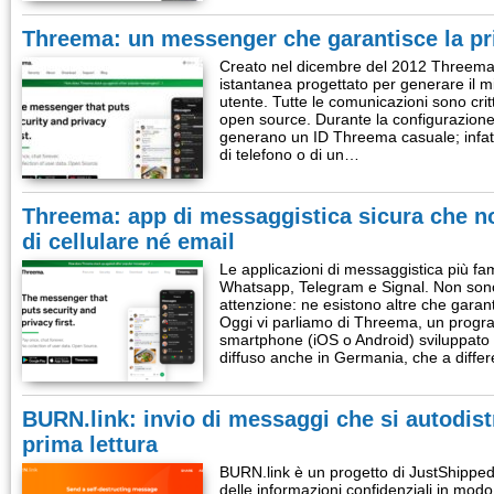
Threema: un messenger che garantisce la pr
Creato nel dicembre del 2012 Threema 
istantanea progettato per generare il m
utente. Tutte le comunicazioni sono cri
open source. Durante la configurazione d
generano un ID Threema casuale; infatt
di telefono o di un…
Threema: app di messaggistica sicura che n
di cellulare né email
Le applicazioni di messaggistica più 
Whatsapp, Telegram e Signal. Non sono
attenzione: ne esistono altre che garan
Oggi vi parliamo di Threema, un prog
smartphone (iOS o Android) sviluppato
diffuso anche in Germania, che a diffe
BURN.link: invio di messaggi che si autodis
prima lettura
BURN.link è un progetto di JustShipped
delle informazioni confidenziali in mod