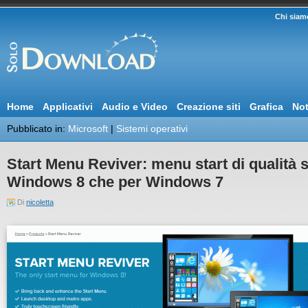
Chi siam
Home
Applicativi
Audio e Video
Creazione siti
Grafica
Not
Pubblicato in:
Microsoft
|
Sistemi operativi
Start Menu Reviver: menu start di qualità 
Windows 8 che per Windows 7
Di
nicoletta