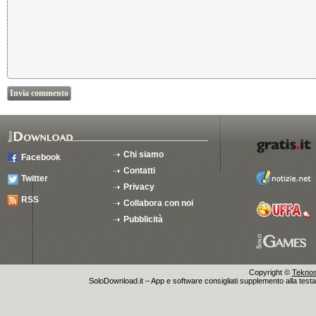
Chi siamo
Facebook
Contatti
Twitter
Privacy
RSS
Collabora con noi
Pubblicità
Copyright ©
Teknosu
SoloDownload.it – App e software consigliati supplemento alla testata