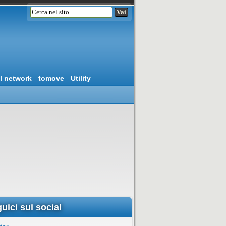
l network
tomove
Utility
uici sui social