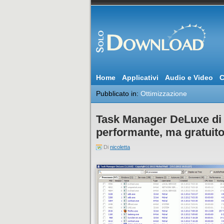
Home
Applicativi
Audio e Video
C
Pubblicato in:
Ottimizzazione
Task Manager DeLuxe di 
performante, ma gratuit
Di
nicoletta