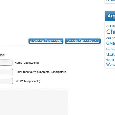
Arg
3D
Bi
Ch
curri
« Articolo Precedente
Articolo Successivo »
GMai
rans
tast
one
web 
Nome (obbligatorio)
Wond
E-mail (non verrà pubblicata) (obbligatoria)
Sito Web (opzionale)