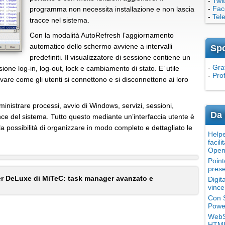
-
Twit
-
Fac
programma non necessita installazione e non lascia
-
Tel
tracce nel sistema.
Con la modalità AutoRefresh l’aggiornamento
automatico dello schermo avviene a intervalli
Sp
predefiniti. Il visualizzatore di sessione contiene un
-
Grat
ione log-in, log-out, lock e cambiamento di stato. E’ utile
-
Pro
rvare come gli utenti si connettono e si disconnettono ai loro
ministrare processi, avvio di Windows, servizi, sessioni,
Da 
ce del sistema. Tutto questo mediante un’interfaccia utente è
possibilità di organizzare in modo completo e dettagliato le
Helpe
facili
Open
Point
prese
r DeLuxe di MiTeC: task manager avanzato e
Digit
vince
Con S
Power
WebSi
HTML