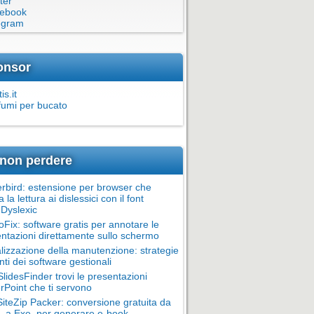
ter
ebook
egram
onsor
is.it
fumi per bucato
non perdere
rbird: estensione per browser che
ta la lettura ai dislessici con il font
Dyslexic
oFix: software gratis per annotare le
ntazioni direttamente sullo schermo
alizzazione della manutenzione: strategie
nti dei software gestionali
lidesFinder trovi le presentazioni
Point che ti servono
teZip Packer: conversione gratuita da
 a Exe, per generare e-book