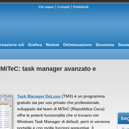
|
|
Chi siamo
Contatti
Pubblicità
reazione siti
Grafica
Notizie
Ottimizzazione
Sicurezza
Socia
MiTeC: task manager avanzato e
o
Task Manager DeLuxe
(TMX) è un programma
gratuito sia per uso privato che professionale,
sviluppato dal team di MiTeC (Repubblica Ceca):
offre le potenti funzionalità che si trovano nel
Seg
Windows Task Manager di default, però in versione
portatile e con molte funzioni aggiuntive. Il