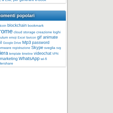
omenti popolari
blockchain
bookmark
tcoin
rome
cloud storage
creazione loghi
gif animate
culum
emoji
Excel
favicon
Mp3
l
password
Google Drive
Skype
omware
sveglia
registrazione
svg
iera
videochat
template
timeline
VPN
WhatsApp
marketing
wi-fi
ershare