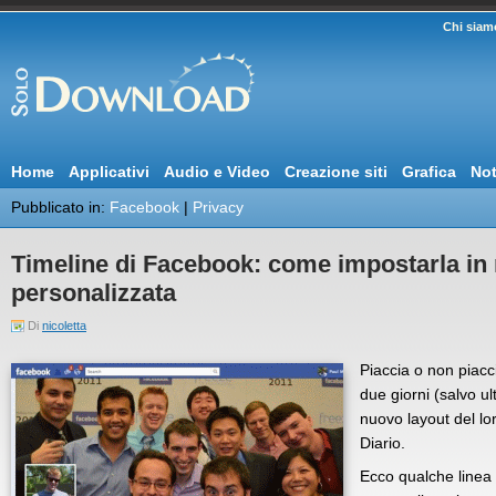
Chi siam
Home
Applicativi
Audio e Video
Creazione siti
Grafica
Not
Pubblicato in:
Facebook
|
Privacy
Timeline di Facebook: come impostarla in
personalizzata
Di
nicoletta
Piaccia o non piacci
due giorni (salvo ul
nuovo layout del lo
Diario.
Ecco qualche linea 