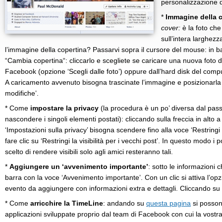
personalizzazione d
*
Immagine della 
cover:
è la foto che
sull’intera larghez
l’immagine della copertina? Passarvi sopra il cursore del mouse: in 
“Cambia copertina“: cliccarlo e scegliete se caricare una nuova foto d
Facebook (opzione ‘Scegli dalle foto’) oppure dall’hard disk del comput
A caricamento avvenuto bisogna trascinate l’immagine e posizionarla a
modifiche’.
* Come
impostare la privacy
(la procedura è un po’ diversa dal pas
nascondere i singoli elementi postati): cliccando sulla freccia in alto a
‘Impostazioni sulla privacy’ bisogna scendere fino alla voce ‘Restringi i
fare clic su ‘Restringi la visibilità per i vecchi post’. In questo modo 
scelto di rendere visibili solo agli amici resteranno tali.
*
Aggiungere un ‘avvenimento importante’
: sotto le informazioni 
barra con la voce ‘Avvenimento importante’. Con un clic si attiva l’opzi
evento da aggiungere con informazioni extra e dettagli. Cliccando su ‘
* Come
arricchire la TimeLine
: andando su
questa pagina
si posson
applicazioni sviluppate proprio dal team di Facebook con cui la vostra