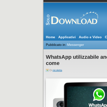
Home
Applicativi
Audio e Video
C
Pubblicato in:
Messenger
WhatsApp utilizzabile a
come
Di
nicoletta