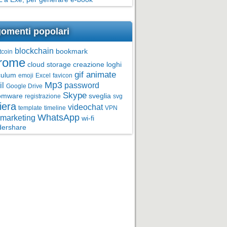
omenti popolari
blockchain
bookmark
tcoin
rome
cloud storage
creazione loghi
gif animate
culum
emoji
Excel
favicon
Mp3
l
password
Google Drive
Skype
omware
sveglia
registrazione
svg
iera
videochat
template
timeline
VPN
WhatsApp
marketing
wi-fi
ershare