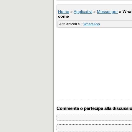
Home
»
Applicativi
»
Messenger
»
What
come
Altri articoli su:
WhatsApp
Commenta o partecipa alla discussi