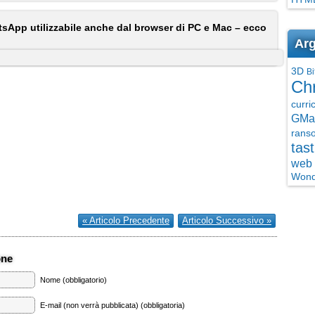
sApp utilizzabile anche dal browser di PC e Mac – ecco
Arg
3D
Bi
Ch
curri
GMai
rans
tast
web 
Wond
« Articolo Precedente
Articolo Successivo »
one
Nome (obbligatorio)
E-mail (non verrà pubblicata) (obbligatoria)