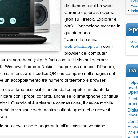
-
Twit
-
Fac
direttamente sul browser
-
Tel
Chrome oppure su Opera
(non su Firefox, Explorer e
altri). L’attivazione avviene in
Sp
questo modo:
* aprire la pagina
-
Grat
web.whatsapp.com
con il
-
Pro
browser del computer
ostro smartphone (si può farlo con tutti i sistemi operativi –
10, Windows Phone e Nokia – ma per ora non con l’iPhone),
Da 
e scannerizzare il codice QR che compare nella pagina del
ioè un accoppiamento tra numero di telefono e browser.
Helpe
facili
pp diventano accessibili anche dal computer mediante la
Open
nicare con i propri contatti, anche se lo smartphone continua
Point
zioni. Quando si è attivata la connessione, il device mobile
prese
hé la versione web mostra soltanto quello che riceve il
Digit
vince
zata.
Con S
elefono deve essere aggiornato all’ultimissima versione.
Power
WebSi
HTML