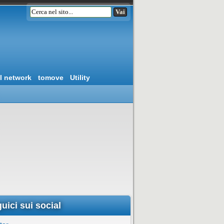
l network
tomove
Utility
uici sui social