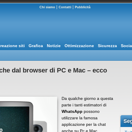
|
|
Chi siamo
Contatti
Pubblicità
reazione siti
Grafica
Notizie
Ottimizzazione
Sicurezza
Socia
nche dal browser di PC e Mac – ecco
Da qualche giorno a questa
parte i tanti estimatori di
WhatsApp
possono
utilizzare la famosa
Seg
applicazione per la chat
anche su Pc e Mac,