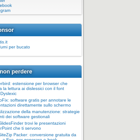
ter
ebook
egram
onsor
is.it
fumi per bucato
non perdere
rbird: estensione per browser che
ta la lettura ai dislessici con il font
Dyslexic
oFix: software gratis per annotare le
ntazioni direttamente sullo schermo
alizzazione della manutenzione: strategie
nti dei software gestionali
lidesFinder trovi le presentazioni
Point che ti servono
teZip Packer: conversione gratuita da
 a Exe, per generare e-book