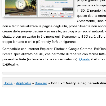
plug-in gratuito per
permette a chiunqu
in 3D. E’ proprio il
questo tipo fa entr
Ovviamente, l’uso 
non è tanto visualizzare le pagine degli altri, probabilmente non ancor
creare delle
proprie
pagine – su un sito, un blog o un social network – 
chattare con un avatar in 3 dimensioni. Sicuramente il 3D sarà all’ord
troppo lontano e chi è più trendy farà un figurone.
Compatibile con Internet Explorer, Firefox e Google Chrome, ExitReal
ricerca specializzato nel 3D, che permette di reperire con facilità tutti 
presenti in Rete (incluse le chat e i social network).
Questo
il sito da 
ExitReality.
Home
»
Applicativi
»
Browser
»
Con ExitReality le pagine web di