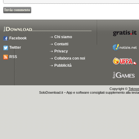
Chi siamo
Facebook
Contatti
Twitter
Privacy
RSS
Collabora con noi
Pubblicità
Copyright ©
Teknosu
SoloDownload.it – App e software consigliati supplemento alla testata