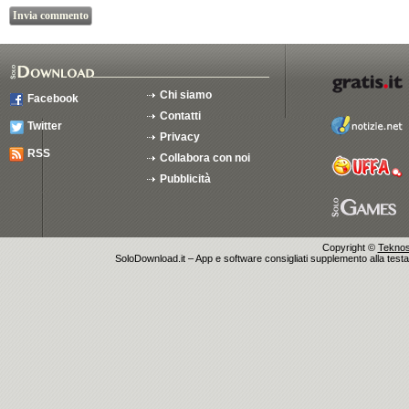
Chi siamo
Facebook
Contatti
Twitter
Privacy
RSS
Collabora con noi
Pubblicità
Copyright ©
Teknosu
SoloDownload.it – App e software consigliati supplemento alla testata