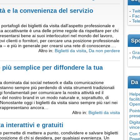
lità e la convenienza del servizio
-
Twit
-
Fac
-
Tel
portafogli dei biglietti da visita dall’aspetto professionale e
ica accattivante è una delle prime regole da rispettare per chi
resentarsi bene ai suoi interlocutori nel mondo del lavoro,
Sp
vi clienti o fornitori, per cercare una posizione professionale
a – e più in generale per crearsi una rete di conoscenze….
Altro in:
Biglietti da visita
,
Da non perdere
-
Grat
-
Pro
do più semplice per diffondere la tua
Da 
a dominata dai social network e dalla comunicazione
si stanno sempre più perdendo di vista strumenti tradizionali
i fondamentali per comunicare la nostra attività ed il
Helpe
del nostro brand in un modo naturale e, soprattutto, di
facili
onostante oggi i biglietti da visita siano sempre più rari nei
Open
i, rappresentano ancora…
Point
Altro in:
Biglietti da visita
prese
Digit
a interattivi e gratuiti
vince
permette di mettere a punto, condividere e salvare biglietti
Con S
isposizione di chi si desidera, per qualsiasi evenienza. Un
Power