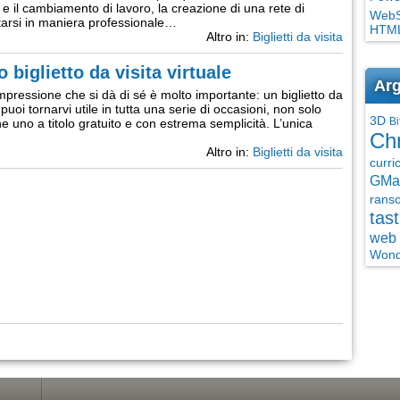
 e il cambiamento di lavoro, la creazione di una rete di
WebSi
arsi in maniera professionale…
HTML
Altro in:
Biglietti da visita
 biglietto da visita virtuale
Arg
pressione che si dà di sé è molto importante: un biglietto da
 puoi tornarvi utile in tutta una serie di occasioni, non solo
3D
Bi
ne uno a titolo gratuito e con estrema semplicità. L’unica
Ch
Altro in:
Biglietti da visita
curri
GMai
rans
tast
web 
Wond