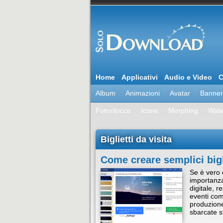
Home
Applicativi
Audio e Video
C
Album
Animazioni
Avatar
Banner
Fotoritocco
Icone
Morphing
Wat
Biglietti da visita
Come creare semplici bigli
Se è vero 
importanza
digitale, r
eventi comm
produzione 
sbarcate 