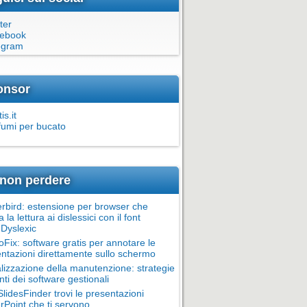
ter
ebook
egram
onsor
is.it
fumi per bucato
non perdere
rbird: estensione per browser che
ta la lettura ai dislessici con il font
Dyslexic
oFix: software gratis per annotare le
ntazioni direttamente sullo schermo
alizzazione della manutenzione: strategie
nti dei software gestionali
lidesFinder trovi le presentazioni
Point che ti servono