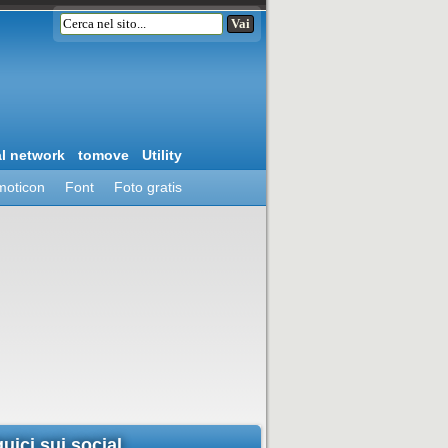
al network
tomove
Utility
moticon
Font
Foto gratis
uici sui social