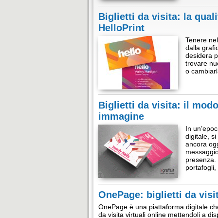
Biglietti da visita: la qua
HelloPrint
Tenere nel 
dalla graf
desidera p
trovare nuo
o cambiarl
Biglietti da visita: il mo
immagine
In un’epoc
digitale, 
ancora ogg
messaggio 
presenza. N
portafogl
OnePage: biglietti da visit
OnePage è una piattaforma digitale che 
da visita virtuali online mettendoli a d