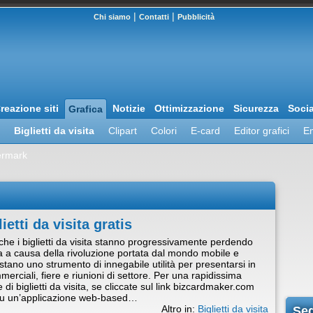
|
|
Chi siamo
Contatti
Pubblicità
reazione siti
Notizie
Ottimizzazione
Sicurezza
Soci
Grafica
Biglietti da visita
Clipart
Colori
E-card
Editor grafici
E
ermark
etti da visita gratis
che i biglietti da visita stanno progressivamente perdendo
 a causa della rivoluzione portata dal mondo mobile e
estano uno strumento di innegabile utilità per presentarsi in
erciali, fiere e riunioni di settore. Per una rapidissima
di biglietti da visita, se cliccate sul link bizcardmaker.com
su un’applicazione web-based…
Altro in:
Biglietti da visita
Seg