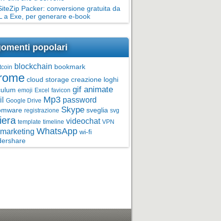
teZip Packer: conversione gratuita da
 a Exe, per generare e-book
omenti popolari
blockchain
bookmark
tcoin
rome
cloud storage
creazione loghi
gif animate
culum
emoji
Excel
favicon
Mp3
l
password
Google Drive
Skype
omware
sveglia
registrazione
svg
iera
videochat
template
timeline
VPN
WhatsApp
marketing
wi-fi
ershare