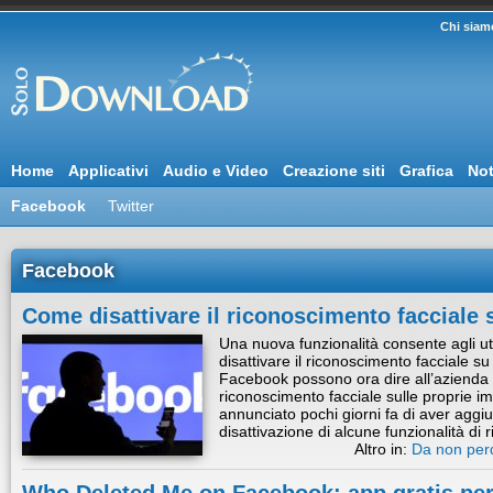
Chi siam
Home
Applicativi
Audio e Video
Creazione siti
Grafica
Not
Facebook
Twitter
Facebook
Come disattivare il riconoscimento facciale
Una nuova funzionalità consente agli ute
disattivare il riconoscimento facciale su
Facebook possono ora dire all’azienda d
riconoscimento facciale sulle proprie i
annunciato pochi giorni fa di aver aggi
disattivazione di alcune funzionalità d
Altro in:
Da non per