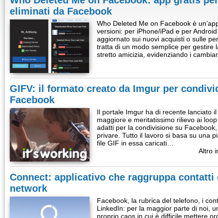
Who Deleted Me on Facebook: app gratis per 
eliminati da Facebook
Who Deleted Me on Facebook è un’app g
versioni: per iPhone/iPad e per Android
aggiornato sui nuovi acquisti o sulle per
tratta di un modo semplice per gestire l
stretto amicizia, evidenziando i cambi
GIFV: il formato creato da Imgur per condiv
Facebook
Il portale Imgur ha di recente lanciato 
maggiore e meritatissimo rilievo ai loop
adatti per la condivisione su Facebook,
privare. Tutto il lavoro si basa su una p
file GIF in essa caricati…
Altro i
Connect: applicativo che raggruppa contatti d
network
Facebook, la rubrica del telefono, i con
LinkedIn: per la maggior parte di noi, u
proprio caos in cui è difficile mettere o