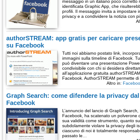
messaggio in un italiano poco corretto
identificata Graphic App, che risultereb
profili. Il messaggio invita a impostare 
privacy e a condividere la notizia con p
Al
authorSTREAM: app gratis per caricare pres
su Facebook
Tutti noi abbiamo postato link, incorpora
immagini sulla timeline di Facebook. Tu
può diventare una presentazione PowerP
condivisibile con chi si desidera dirett
all’applicazione gratuita authorSTREAM,
Facebook. AuthorSTREAM permette di u
Altro in:
Facebo
Graph Search: come difendere la privacy dal 
Facebook
L’annuncio del lancio di Graph Search, i
Facebook, ha scatenato un polverone di
sua validità come strumento, quanto s
subdolamente violare la privacy degli iscr
ciascuno di noi è totalmente responsabi
passato le…