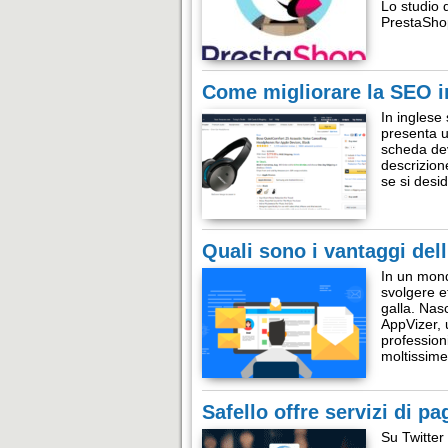
Lo studio 
PrestaShop
Come migliorare la SEO 
In inglese 
presenta u
scheda dev
descrizion
se si desid
Quali sono i vantaggi del
In un mond
svolgere ef
galla. Nas
AppVizer, 
professioni
moltissime
Safello offre servizi di pa
Su Twitter