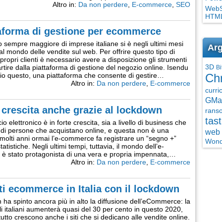
Altro in:
Da non perdere
,
E-commerce
,
SEO
WebSi
HTML
aforma di gestione per ecommerce
sempre maggiore di imprese italiane si è negli ultimi mesi
Arg
al mondo delle vendite sul web. Per offrire questo tipo di
 propri clienti è necessario avere a disposizione gli strumenti
3D
artire dalla piattaforma di gestione del negozio online. Isendu
Bi
rio questo, una piattaforma che consente di gestire…
Ch
Altro in:
Da non perdere
,
E-commerce
curri
GMai
 crescita anche grazie al lockdown
rans
tast
o elettronico è in forte crescita, sia a livello di business che
di persone che acquistano online, e questa non è una
web 
 molti anni ormai l’e-commerce fa registrare un “segno +”
Wond
tatistiche. Negli ultimi tempi, tuttavia, il mondo dell’e-
 stato protagonista di una vera e propria impennata,…
Altro in:
Da non perdere
,
E-commerce
ti ecommerce in Italia con il lockdown
n ha spinto ancora più in alto la diffusione dell’eCommerce: la
i italiani aumenterà quasi del 30 per cento in questo 2020,
utto crescono anche i siti che si dedicano alle vendite online.