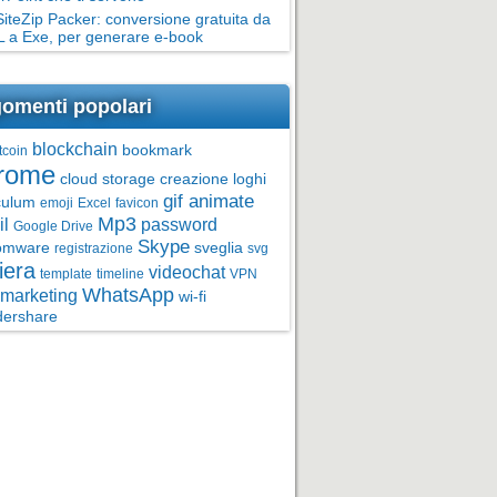
teZip Packer: conversione gratuita da
 a Exe, per generare e-book
omenti popolari
blockchain
bookmark
tcoin
rome
cloud storage
creazione loghi
gif animate
culum
emoji
Excel
favicon
Mp3
l
password
Google Drive
Skype
omware
sveglia
registrazione
svg
iera
videochat
template
timeline
VPN
WhatsApp
marketing
wi-fi
ershare