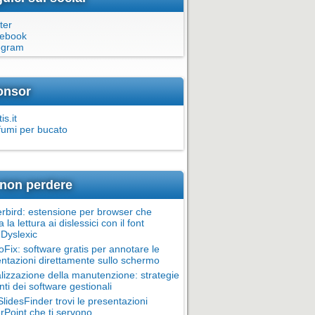
ter
ebook
egram
onsor
is.it
fumi per bucato
non perdere
rbird: estensione per browser che
ta la lettura ai dislessici con il font
Dyslexic
oFix: software gratis per annotare le
ntazioni direttamente sullo schermo
alizzazione della manutenzione: strategie
nti dei software gestionali
lidesFinder trovi le presentazioni
Point che ti servono