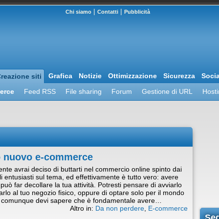
|
|
Chi siamo
Contatti
Pubblicità
Grafica
Notizie
Ottimizzazione
Sicurezza
Soci
reazione siti
erce
Feed RSS
File sharing
Forum
Gestione di URL
Host
uo nuovo e-commerce
nte avrai deciso di buttarti nel commercio online spinto dai
oli entusiasti sul tema, ed effettivamente è tutto vero: avere
uò far decollare la tua attività. Potresti pensare di avviarlo
arlo al tuo negozio fisico, oppure di optare solo per il mondo
ma comunque devi sapere che è fondamentale avere…
Altro in:
Da non perdere
,
E-commerce
Seg