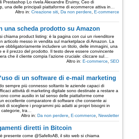
di Prestashop Lo rivela Alexandre Eruimy, Ceo di
, una delle principali piattaforme di ecommerce attiva in…
Altro in:
Creazione siti
,
Da non perdere
,
E-commerce
in una scheda prodotto su Amazon
si chiama product listing: è la pagina con cui un rivenditore
n articolo messo in vendita sul marketplace di Amazon. La
e obbligatoriamente includere un titolo, delle immagini, una
e e il prezzo del prodotto. Il testo deve essere convincente
era che il cliente compia l’azione cruciale: cliccare sul…
Altro in:
E-commerce
,
SEO
l’uso di un software di e-mail marketing
o sempre più connesso soltanto le aziende capaci di
ficaci attività di marketing digitale sono destinate a restare a
cono come ausilio in tal senso delle piattaforme come
un eccellente comparatore di software che consente ai
sti di scegliere i programmi più adatti ai propri bisogni in
 categorie, tra…
Altro in:
Da non perdere
,
E-commerce
,
Newsletter
gamenti diretti in Bitcoin
 è presente come @SafelloAB, il sito web si chiama