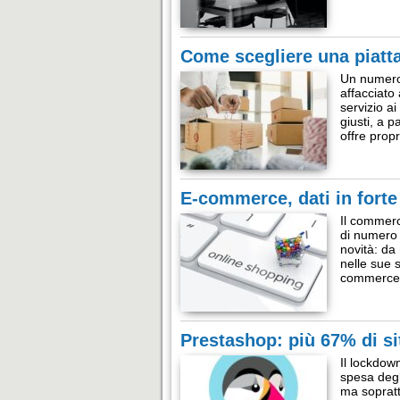
Come scegliere una piatt
Un numero 
affacciato 
servizio ai
giusti, a p
offre prop
E-commerce, dati in forte
Il commerci
di numero 
novità: da
nelle sue s
commerce è
Prestashop: più 67% di si
Il lockdow
spesa degl
ma sopratt