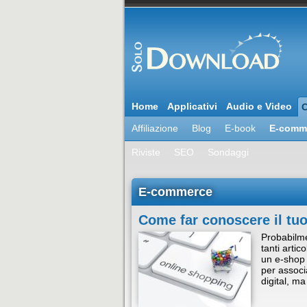
Home
Applicativi
Audio e Video
C
Affiliazione
Blog
E-book
E-comm
Riviste
SEO
Sondaggi
E-commerce
Come far conoscere il t
Probabilme
tanti artic
un e-shop p
per associ
digital, 