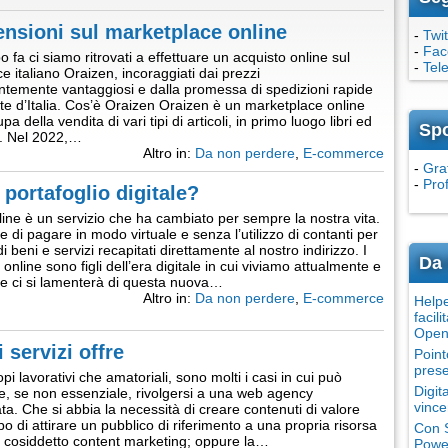
ensioni sul marketplace online
-
Twit
-
Fac
 fa ci siamo ritrovati a effettuare un acquisto online sul
-
Tel
e italiano Oraizen, incoraggiati dai prezzi
temente vantaggiosi e dalla promessa di spedizioni rapide
rte d’Italia. Cos’è Oraizen Oraizen è un marketplace online
pa della vendita di vari tipi di articoli, in primo luogo libri ed
Sp
a. Nel 2022,…
Altro in:
Da non perdere
,
E-commerce
-
Grat
-
Pro
 portafoglio digitale?
ine è un servizio che ha cambiato per sempre la nostra vita.
e di pagare in modo virtuale e senza l’utilizzo di contanti per
di beni e servizi recapitati direttamente al nostro indirizzo. I
Da 
nline sono figli dell’era digitale in cui viviamo attualmente e
nte ci si lamenterà di questa nuova…
Altro in:
Da non perdere
,
E-commerce
Helpe
facili
Open
 servizi offre
Point
prese
pi lavorativi che amatoriali, sono molti i casi in cui può
Digit
le, se non essenziale, rivolgersi a una web agency
vince
ata. Che si abbia la necessità di creare contenuti di valore
o di attirare un pubblico di riferimento a una propria risorsa
Con S
l cosiddetto content marketing; oppure la…
Power