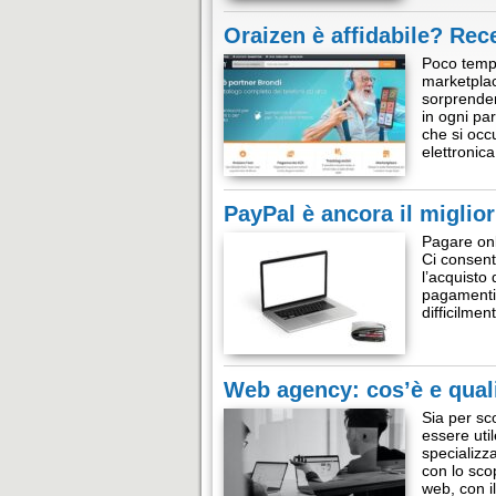
Oraizen è affidabile? Rec
Poco tempo
marketplac
sorprenden
in ogni pa
che si occu
elettronic
PayPal è ancora il miglior
Pagare onl
Ci consent
l’acquisto 
pagamenti o
difficilme
Web agency: cos’è e quali
Sia per sco
essere uti
specializz
con lo scop
web, con i