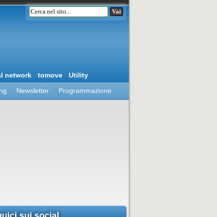
al network
tomove
Utility
ing
Newsletter
Programmazione
uici sui social