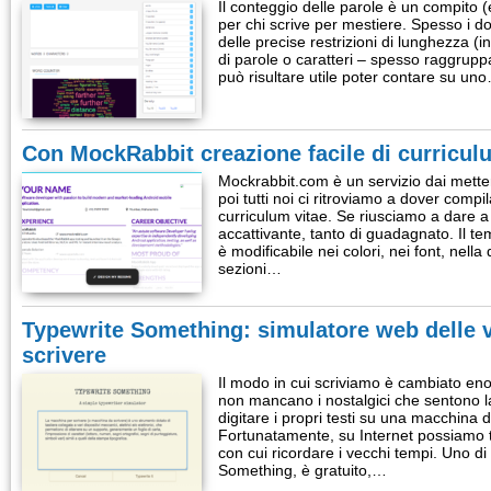
Il conteggio delle parole è un compito (e
per chi scrive per mestiere. Spesso i 
delle precise restrizioni di lunghezza 
di parole o caratteri – spesso raggruppa
può risultare utile poter contare su un
Con MockRabbit creazione facile di curricul
Mockrabbit.com è un servizio dai metter
poi tutti noi ci ritroviamo a dover compi
curriculum vitae. Se riusciamo a dare
accattivante, tanto di guadagnato. Il t
è modificabile nei colori, nei font, nella 
sezioni…
Typewrite Something: simulatore web delle 
scrivere
Il modo in cui scriviamo è cambiato en
non mancano i nostalgici che sentono l
digitare i propri testi su una macchina d
Fortunatamente, su Internet possiamo t
con cui ricordare i vecchi tempi. Uno di
Something, è gratuito,…