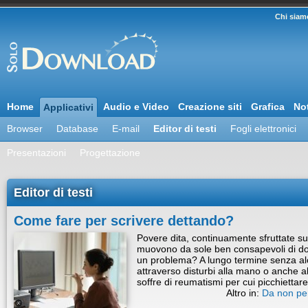
Chi siam
Home
Audio e Video
Creazione siti
Grafica
Not
Applicativi
Browser
Database
E-mail
Editor di testi
Fogli elettronici
Presentazioni
Progettazione
Editor di testi
Come fare per scrivere dettando?
Povere dita, continuamente sfruttate su
muovono da sole ben consapevoli di d
un problema? A lungo termine senza al
attraverso disturbi alla mano o anche al
soffre di reumatismi per cui picchiett
Altro in:
Da non pe