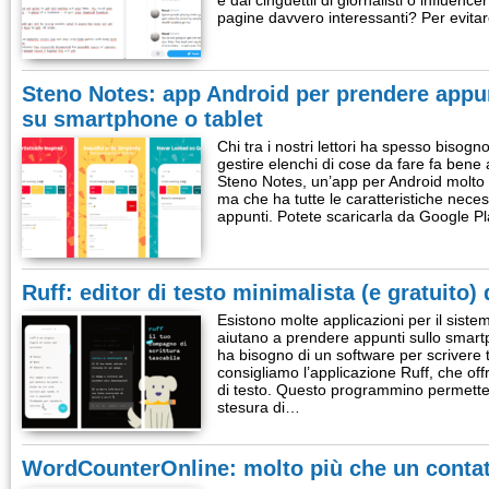
e dai cinguettii di giornalisti o influen
pagine davvero interessanti? Per evit
Steno Notes: app Android per prendere appunt
su smartphone o tablet
Chi tra i nostri lettori ha spesso bisogn
gestire elenchi di cose da fare fa bene
Steno Notes, un’app per Android molto l
ma che ha tutte le caratteristiche neces
appunti. Potete scaricarla da Google P
Ruff: editor di testo minimalista (e gratuito
Esistono molte applicazioni per il siste
aiutano a prendere appunti sullo smartp
ha bisogno di un software per scrivere 
consigliamo l’applicazione Ruff, che offr
di testo. Questo programmino permette d
stesura di…
WordCounterOnline: molto più che un contat