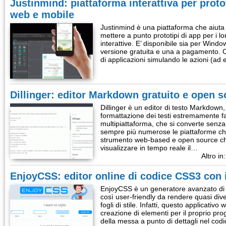
Justinmind: piattaforma interattiva per protot
web e mobile
Justinmind è una piattaforma che aiuta i
mettere a punto prototipi di app per i lor
interattive. E’ disponibile sia per Win
versione gratuita e una a pagamento. 
di applicazioni simulando le azioni (ad
Dillinger: editor Markdown gratuito e open 
Dillinger è un editor di testo Markdown, 
formattazione dei testi estremamente faci
multipiattaforma, che si converte senz
sempre più numerose le piattaforme che 
strumento web-based e open source che
visualizzare in tempo reale il…
Altro in
EnjoyCSS: editor online di codice CSS3 con i
EnjoyCSS è un generatore avanzato di 
così user-friendly da rendere quasi di
fogli di stile. Infatti, questo applicativ
creazione di elementi per il proprio pr
della messa a punto di dettagli nel cod