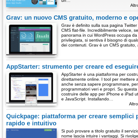
un…
Altr
Grav: un nuovo CMS gratuito, moderno e op
Grav è definito sulla sua pagina Twit
CMS flat-file. Incredibilmente veloce, s
panorama in cui WordPress occupa da 
privilegiata, si sentiva il bisogno di qu
dei contenuti. Grav è un CMS gratuito,
AppStarter: strumento per creare ed eseguire
AppStarter è una piattaforma per costrui
direttamente online. I tool per mettere 
anche senza sapere programmare, però 
programmatori veri e propri. Su questa
costruire delle app per iPhone e iPad u
e JavaScript. Installando…
Altro
Quickpage: piattaforma per creare semplici
rapido e intuitivo
Si può provare a titolo gratuito il serviz
nome lascia intuire i vantaggi. Si rivol