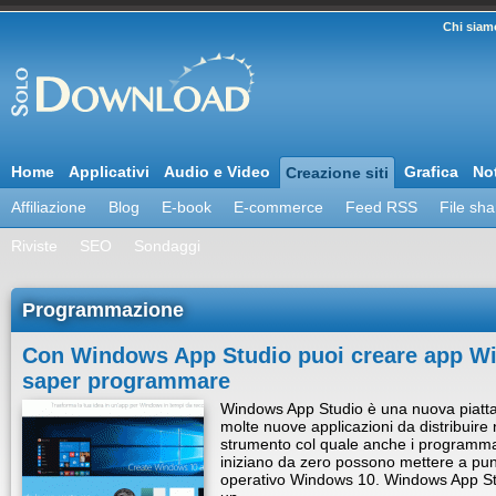
Chi siam
Home
Applicativi
Audio e Video
Grafica
Not
Creazione siti
Affiliazione
Blog
E-book
E-commerce
Feed RSS
File sha
Riviste
SEO
Sondaggi
Programmazione
Con Windows App Studio puoi creare app W
saper programmare
Windows App Studio è una nuova piatta
molte nuove applicazioni da distribuire 
strumento col quale anche i programmato
iniziano da zero possono mettere a punt
operativo Windows 10. Windows App Stud