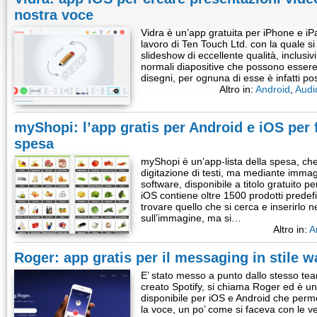
nostra voce
Vidra è un’app gratuita per iPhone e i
lavoro di Ten Touch Ltd. con la quale s
slideshow di eccellente qualità, inclusiv
normali diapositive che possono essere c
disegni, per ognuna di esse è infatti po
Altro in:
Android
,
Audi
myShopi: l’app gratis per Android e iOS per fa
spesa
myShopi è un’app-lista della spesa, ch
digitazione di testi, ma mediante immagin
software, disponibile a titolo gratuito 
iOS contiene oltre 1500 prodotti predefin
trovare quello che si cerca e inserirlo ne
sull’immagine, ma si…
Altro in:
A
Roger: app gratis per il messaging in stile wa
E’ stato messo a punto dallo stesso te
creato Spotify, si chiama Roger ed è un
disponibile per iOS e Android che perm
la voce, un po’ come si faceva con le ve