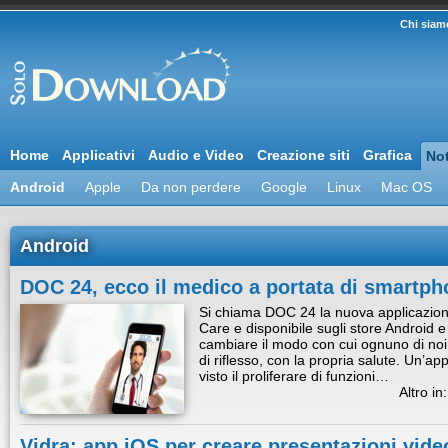
Chi siam
Home
Applicativi
Audio e Video
Creazione siti
Grafica
Not
Android
Apple
Da non perdere
Google
Linux
Mac OS
Android
DOC 24, ecco il medico a portata di smartp
Si chiama DOC 24 la nuova applicazione
Care e disponibile sugli store Android 
cambiare il modo con cui ognuno di noi 
di riflesso, con la propria salute. Un’a
visto il proliferare di funzioni…
Altro in
Vidra: app iOS per creare presentazioni video