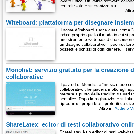
lavoro unico. Un valido software collabo
centralizzata e sincronizzata in…
Altro
Witeboard: piattaforma per disegnare insieme 
Il nome Witeboard suona quasi come “w
indica proprio quello il modo in cui si pre
uno strumento web-based che consente 
un disegno collaborativo – può risultare 
bozzetti e schizzi di ogni genere. Il ser
Monolist: servizio gratuito per la creazione di
collaborative
Il pay-off di Monolist è “music made socia
collaborativo che piacerà molto agli ap
mettere a punto delle tracklist tra vari
semplice. Dopo la registrazione sul sito
riprodurre i propri brani preferiti da d
Altro in:
Audio e V
ShareLatex: editor di testi collaborativo onli
ShareLatex è un editor di testi web-ba