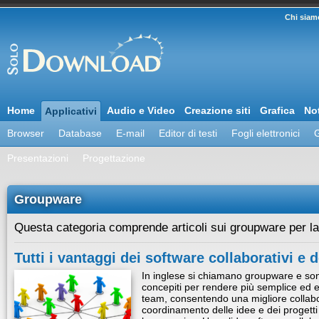
Chi siam
Home
Audio e Video
Creazione siti
Grafica
Not
Applicativi
Browser
Database
E-mail
Editor di testi
Fogli elettronici
G
Presentazioni
Progettazione
Groupware
Questa categoria comprende articoli sui groupware per la
Tutti i vantaggi dei software collaborativi e d
In inglese si chiamano groupware e son
concepiti per rendere più semplice ed eff
team, consentendo una migliore collabo
coordinamento delle idee e dei progetti 