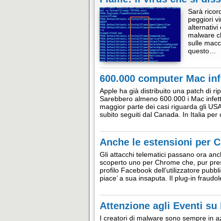
Sarà ricor
peggiori v
alternativ
malware ch
sulle macch
questo…
600.000 computer Mac infe
Apple ha già distribuito una patch di 
Sarebbero almeno 600.000 i Mac infettat
maggior parte dei casi riguarda gli USA (
subito seguiti dal Canada. In Italia pe
Anche le estensioni per 
Gli attacchi telematici passano ora an
scoperto uno per Chrome che, pur pres
profilo Facebook dell’utilizzatore pubb
piace’ a sua insaputa. Il plug-in fraudo
Attenzione agli Eventi s
I creatori di malware sono sempre in a