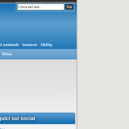
al network
tomove
Utility
Virus
uici sui social