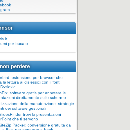
ter
ebook
egram
onsor
is.it
fumi per bucato
non perdere
rbird: estensione per browser che
ta la lettura ai dislessici con il font
Dyslexic
oFix: software gratis per annotare le
ntazioni direttamente sullo schermo
alizzazione della manutenzione: strategie
nti dei software gestionali
lidesFinder trovi le presentazioni
Point che ti servono
teZip Packer: conversione gratuita da
 a Exe, per generare e-book