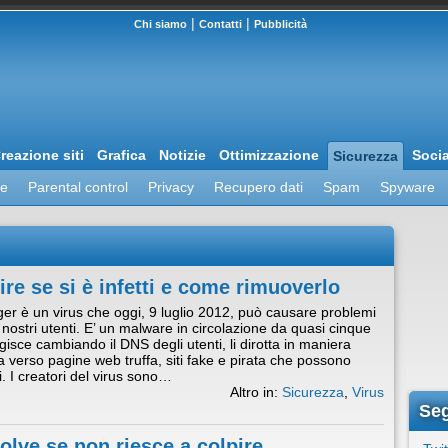
|
|
Chi siamo
Contatti
Pubblicità
reazione siti
Grafica
Notizie
Ottimizzazione
Soci
Sicurezza
re
Parental control
Privacy
Recupero dati
Spam
Spyware
e se si è infetti e come rimuoverlo
 è un virus che oggi, 9 luglio 2012, può causare problemi
 nostri utenti. E’ un malware in circolazione da quasi cinque
gisce cambiando il DNS degli utenti, li dirotta in maniera
a verso pagine web truffa, siti fake e pirata che possono
i. I creatori del virus sono…
Altro in:
Sicurezza
,
Virus
Seg
solve se non riesce a colpire