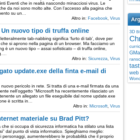
i finti Eventi che in realtà nascondo minacciosi virus. Le
che da noi sono molto alte. Con l’accesso alla pagina che
zamento su un…
Altro in:
Facebook
,
Virus
Arg
 Un nuovo tipo di truffa online
3D
Bi
Ch
 letteralmente tab-nabbing significa ‘furto di tab’, dove per
de che si aprono nella pagina di un browser. Ma facciamo un
curri
ng è un nuovo tipo – assai sofisticato – di truffa online,
GMai
ng….
Altro in:
Sicurezza
,
Virus
rans
tast
egato update.exe della finta e-mail di
web 
Wond
un nuovo pericolo in rete. Si tratta di una e-mail firmata da una
nte nell’oggetto “Microsoft ha recentemente rilasciato un
enente un allegato un file eseguibile dal nome update.exe
one è scritta in…
Altro in:
Microsoft
,
Virus
nternet materiale su Brad Pitt?
e si occupa di sicurezza informatica ha stilato una lista
si” dal punto di vista informatico. Spieghiamo meglio:
i personaggi, aumenterebbero le probabilità che il proprio