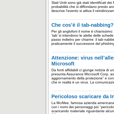
Stati Uniti sono già stati identificati de
probabilità che si diffondano presto an
descrive l’evento si attiva il reindiriz
Che cos’è il tab-nabbing?
Per gli anglofoni il nome è chiarissimo:
‘tab’ si intendono le alette delle sche
passo indietro per chiarire: il tab-nabbi
praticamente il successore del phishi
Attenzione: virus nell’all
Microsoft
Da fonti affidabili ci giunge notizia di 
presunta Assurance Microsoft Corp. ave
aggiornamento della protezione” e cont
che in realtà è un virus. La comunicazi
Pericoloso scaricare da I
La McAfee, famosa azienda americana ch
con i nomi dei personaggi più “pericolo
scaricando materiale riguardante alcun