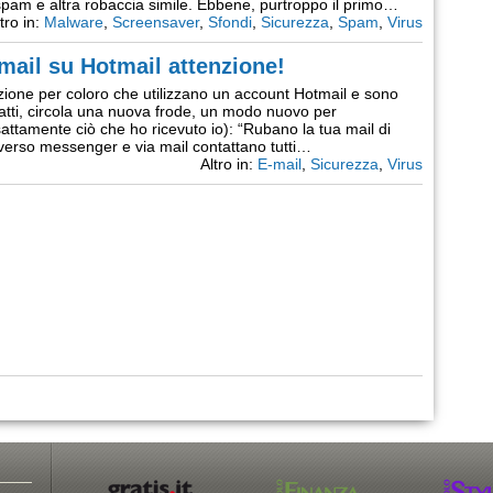
 spam e altra robaccia simile. Ebbene, purtroppo il primo…
tro in:
Malware
,
Screensaver
,
Sfondi
,
Sicurezza
,
Spam
,
Virus
 mail su Hotmail attenzione!
nzione per coloro che utilizzano un account Hotmail e sono
atti, circola una nuova frode, un modo nuovo per
sattamente ciò che ho ricevuto io): “Rubano la tua mail di
verso messenger e via mail contattano tutti…
Altro in:
E-mail
,
Sicurezza
,
Virus