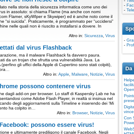
-
Twit
-
Fac
dato nella storia della sicurezza informatica come uno dei
-
Tel
irus in assoluto: si chiama Flame (ma anche con nomi
i com Flamer, sKyWIper e Skywiper) ed è anche noto come il
e “si suicida”. Praticamente, è programmato per “uccidersi”
ine nelle quali non è riuscito a installarsi a dovere. In
Sp
Altro in:
Sicurezza
,
Virus
-
Grat
-
Pro
ttati dal virus Flashback
riparazione, ma il malware Flashback fa davvero paura.
i da un trojan che sfrutta una vulnerabilità Java. La
perfino gli uffici della Apple di Cupertino sono stati colpiti),
Da 
r ora…
Altro in:
Apple
,
Malware
,
Notizie
,
Virus
Helpe
facili
Chrome possono contenere virus
Open
che dagli add-on per browser. Lo staff di Kaspersky Lab ne ha
Point
entandosi come Adobe Flash Player, in realtà si insinua nel
prese
licando degli aggiornamenti sulla Timeline e inserendo dei ‘Mi
Digit
lento ha colpito in…
vince
Altro in:
Browser
,
Notizie
,
Virus
Con S
Power
u Facebook: possono essere virus!
WebSi
zione e ultimamente prediligono il canale Facebook. Negli
HTML