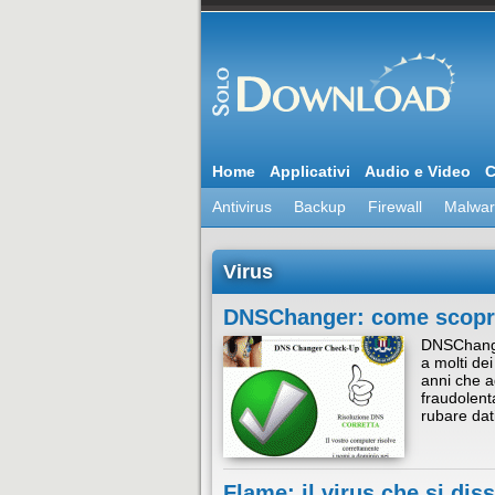
Home
Applicativi
Audio e Video
C
Antivirus
Backup
Firewall
Malwa
Virus
DNSChanger: come scoprir
DNSChanger
a molti dei
anni che a
fraudolent
rubare dat
Flame: il virus che si dis