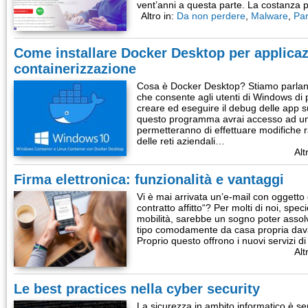
vent’anni a questa parte. La costanza 
Altro in:
Da non perdere
,
Malware
,
Par
Come installare Docker Desktop per applicaz
containerizzazione
Cosa è Docker Desktop? Stiamo parlan
che consente agli utenti di Windows di 
creare ed eseguire il debug delle app sul
questo programma avrai accesso ad una 
permetteranno di effettuare modifiche r
delle reti aziendali…
Alt
Firma elettronica: funzionalità e vantaggi
Vi è mai arrivata un’e-mail con oggetto
contratto affitto“? Per molti di noi, speci
mobilità, sarebbe un sogno poter asso
tipo comodamente da casa propria davan
Proprio questo offrono i nuovi servizi d
Alt
Le best practices nella cyber security
La sicurezza in ambito informatico è sem