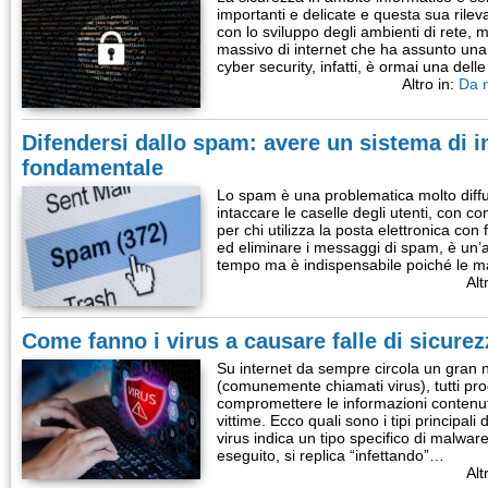
importanti e delicate e questa sua rile
con lo sviluppo degli ambienti di rete, m
massivo di internet che ha assunto un
cyber security, infatti, è ormai una dell
Altro in:
Da 
Difendersi dallo spam: avere un sistema di in
fondamentale
Lo spam è una problematica molto diffu
intaccare le caselle degli utenti, con co
per chi utilizza la posta elettronica con f
ed eliminare i messaggi di spam, è un’att
tempo ma è indispensabile poiché le ma
Alt
Come fanno i virus a causare falle di sicurez
Su internet da sempre circola un gran
(comunemente chiamati virus), tutti pro
compromettere le informazioni contenute
vittime. Ecco quali sono i tipi principali
virus indica un tipo specifico di malwa
eseguito, si replica “infettando”…
Alt